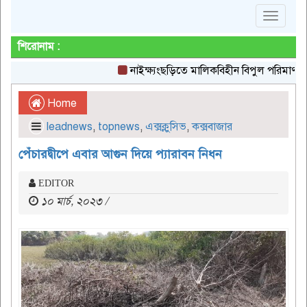
Toggle
navigat
শিরোনাম :
নাইক্ষ্যংছড়িতে মালিকবিহীন বিপুল পরিমাণ ইয়াবা উদ
Home
leadnews
,
topnews
,
এক্সক্লুসিভ
,
কক্সবাজার
পেঁচারদ্বীপে এবার আগুন দিয়ে প্যারাবন নিধন
EDITOR
১০ মার্চ, ২০২৩ /