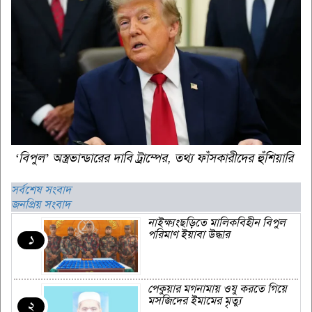
‘বিপুল’ অস্ত্রভান্ডারের দাবি ট্রাম্পের, তথ্য ফাঁসকারীদের হুঁশিয়ারি
সর্বশেষ সংবাদ
জনপ্রিয় সংবাদ
নাইক্ষ্যংছড়িতে মালিকবিহীন বিপুল
পরিমাণ ইয়াবা উদ্ধার
১
পেকুয়ার মগনামায় ওযু করতে গিয়ে
মসজিদের ইমামের মৃত্যু
২