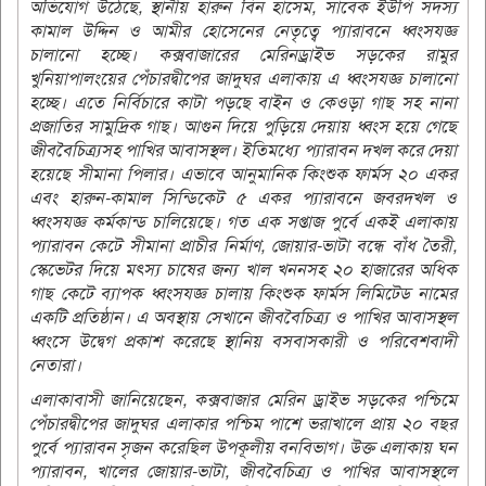
অভিযোগ উঠেছে, স্থানীয় হারুন বিন হাসেম, সাবেক ইউপি সদস্য
কামাল উদ্দিন ও আমীর হোসেনের নেতৃত্বে প্যারাবনে ধ্বংসযজ্ঞ
চালানো হচ্ছে। কক্সবাজারের মেরিনড্রাইভ সড়কের রামুর
খুনিয়াপালংয়ের পেঁচারদ্বীপের জাদুঘর এলাকায় এ ধ্বংসযজ্ঞ চালানো
হচ্ছে। এতে নির্বিচারে কাটা পড়ছে বাইন ও কেওড়া গাছ সহ নানা
প্রজাতির সামুদ্রিক গাছ। আগুন দিয়ে পুড়িয়ে দেয়ায় ধ্বংস হয়ে গেছে
জীববৈচিত্র্যসহ পাখির আবাসস্থল। ইতিমধ্যে প্যারাবন দখল করে দেয়া
হয়েছে সীমানা পিলার। এভাবে আনুমানিক কিংশুক ফার্মস ২০ একর
এবং হারুন-কামাল সিন্ডিকেট ৫ একর প্যারাবনে জবরদখল ও
ধ্বংসযজ্ঞ কর্মকান্ড চালিয়েছে। গত এক সপ্তাজ পুর্বে একই এলাকায়
প্যারাবন কেটে সীমানা প্রাচীর নির্মাণ, জোয়ার-ভাটা বন্ধে বাঁধ তৈরী,
স্কেভেটর দিয়ে মৎস্য চাষের জন্য খাল খননসহ ২০ হাজারের অধিক
গাছ কেটে ব্যাপক ধ্বংসযজ্ঞ চালায় কিংশুক ফার্মস লিমিটেড নামের
একটি প্রতিষ্ঠান। এ অবস্থায় সেখানে জীববৈচিত্র্য ও পাখির আবাসস্থল
ধ্বংসে উদ্বেগ প্রকাশ করেছে স্থানিয় বসবাসকারী ও পরিবেশবাদী
নেতারা।
এলাকাবাসী জানিয়েছেন, কক্সবাজার মেরিন ড্রাইভ সড়কের পশ্চিমে
পেঁচারদ্বীপের জাদুঘর এলাকার পশ্চিম পাশে ভরাখালে প্রায় ২০ বছর
পুর্বে প্যারাবন সৃজন করেছিল উপকূলীয় বনবিভাগ। উক্ত এলাকায় ঘন
প্যারাবন, খালের জোয়ার-ভাটা, জীববৈচিত্র্য ও পাখির আবাসস্থলে