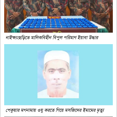
নাইক্ষ্যংছড়িতে মালিকবিহীন বিপুল পরিমাণ ইয়াবা উদ্ধার
পেকুয়ার মগনামায় ওযু করতে গিয়ে মসজিদের ইমামের মৃত্যু