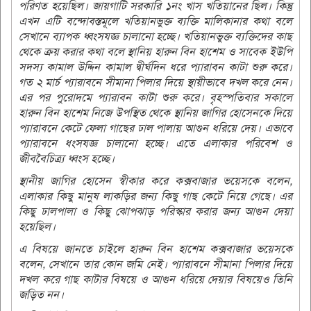
পরিণত হয়েছিল। জায়গাটি সরকারি ১নং খাস খতিয়ানের ছিল। কিন্তু
এখন এটি বন্দোবস্তমূলে খতিয়ানভুক্ত ব্যক্তি মালিকানার কথা বলে
সেখানে ব্যাপক ধ্বংসযজ্ঞ চালানো হচ্ছে। খতিয়ানভুক্ত ব্যক্তিদের কাছ
থেকে ক্রয় করার কথা বলে স্থানিয় হারুন বিন হাশেম ও সাবেক ইউপি
সদস্য কামাল উদ্দিন কামাল দ্বীর্ঘদিন ধরে প্যারাবন কাটা শুরু করে।
গত ২ মার্চ প্যারাবনে সীমানা পিলার দিয়ে স্থায়ীভাবে দখল করে নেন।
এর পর পুরোদমে প্যারাবন কাটা শুরু করে। বৃহস্পতিবার সকালে
হারুন বিন হাশেম নিজে উপস্থিত থেকে স্থানিয় জাগির হোসেনকে দিয়ে
প্যারাবনে কেটে ফেলা গাছের ঢাল পালায় আগুন ধরিয়ে দেয়। এভাবে
প্যারাবনে ধংসযজ্ঞ চালানো হচ্ছে। এতে এলাকার পরিবেশ ও
জীববৈচিত্র্য ধ্বংস হচ্ছে।
স্থানীয় জাগির হোসেন স্বীকার করে কক্সবাজার ভয়েসকে বলেন,
এলাকার কিছু মানুষ লাকড়ির জন্য কিছু গাছ কেটে নিয়ে গেছে। এর
কিছু ঢালপালা ও কিছু ঝোপঝাড় পরিস্কার করার জন্য আগুন দেয়া
হয়েছিল।
এ বিষয়ে জানতে চাইলে হারুন বিন হাশেম কক্সবাজার ভয়েসকে
বলেন, সেখানে তার কোন জমি নেই। প্যারাবনে সীমানা পিলার দিয়ে
দখল করে গাছ কাটার বিষয়ে ও আগুন ধরিয়ে দেয়ার বিষয়েও তিনি
জড়িত নন।