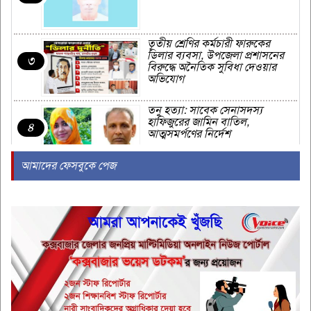
তৃতীয় শ্রেণির কর্মচারী ফারুকের
ডিলার ব্যবসা, উপজেলা প্রশাসনের
৩
বিরুদ্ধে অনৈতিক সুবিধা দেওয়ার
অভিযোগ
তনু হত্যা: সাবেক সেনাসদস্য
হাফিজুরের জামিন বাতিল,
৪
আত্মসমর্পণের নির্দেশ
আমাদের ফেসবুকে পেজ
মহেশখালীতে ভাসমান বিকল
এলএনজি টার্মিনাল আংশিক চালু
৫
‘বিপুল’ অস্ত্রভান্ডারের দাবি ট্রাম্পের,
তথ্য ফাঁসকারীদের হুঁশিয়ারি
৬
‘আমি আমার শারীরিক গঠন পছন্দ