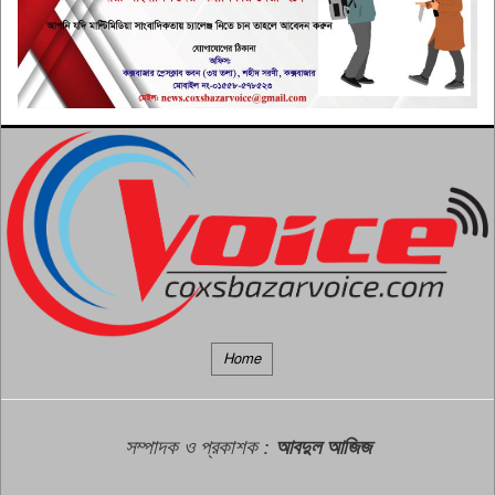
করি’
৭
বাংলাদেশকে পরনির্ভরশীল ‘ক্লায়েন্ট
রাষ্ট্র’ হিসেবে দেখতে চায় না সরকার:
৮
পররাষ্ট্রমন্ত্রী
জাতিসংঘে জুলাই গণঅভ্যুত্থান দিবস
পালিত
৯
নির্যাতনের ঝুঁকি থাকলে রোহিঙ্গাদের
মিয়ানমারে ফেরত পাঠাবে না
১০
মালয়েশিয়া
Home
সম্পাদক ও প্রকাশক
:
আবদুল আজিজ