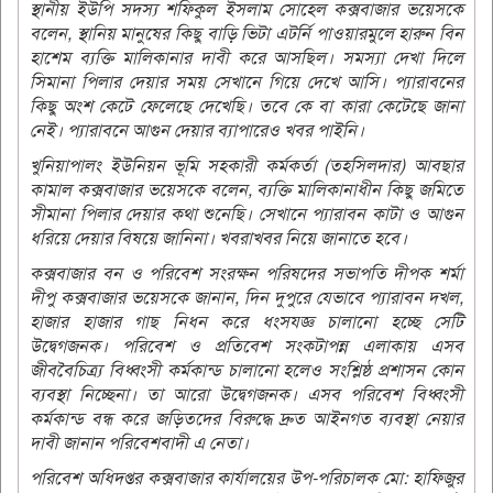
স্থানীয় ইউপি সদস্য শফিকুল ইসলাম সোহেল কক্সবাজার ভয়েসকে
বলেন, স্থানিয় মানুষের কিছু বাড়ি ভিটা এটর্নি পাওয়ারমুলে হারুন বিন
হাশেম ব্যক্তি মালিকানার দাবী করে আসছিল। সমস্যা দেখা দিলে
সিমানা পিলার দেয়ার সময় সেখানে গিয়ে দেখে আসি। প্যারাবনের
কিছু অংশ কেটে ফেলেছে দেখেছি। তবে কে বা কারা কেটেছে জানা
নেই। প্যারাবনে আগুন দেয়ার ব্যাপারেও খবর পাইনি।
খুনিয়াপালং ইউনিয়ন ভূমি সহকারী কর্মকর্তা (তহসিলদার) আবছার
কামাল কক্সবাজার ভয়েসকে বলেন, ব্যক্তি মালিকানাধীন কিছু জমিতে
সীমানা পিলার দেয়ার কথা শুনেছি। সেখানে প্যারাবন কাটা ও আগুন
ধরিয়ে দেয়ার বিষয়ে জানিনা। খবরাখবর নিয়ে জানাতে হবে।
কক্সবাজার বন ও পরিবেশ সংরক্ষন পরিষদের সভাপতি দীপক শর্মা
দীপু কক্সবাজার ভয়েসকে জানান, দিন দুপুরে যেভাবে প্যারাবন দখল,
হাজার হাজার গাছ নিধন করে ধংসযজ্ঞ চালানো হচ্ছে সেটি
উদ্বেগজনক। পরিবেশ ও প্রতিবেশ সংকটাপন্ন এলাকায় এসব
জীববৈচিত্র্য বিধ্বংসী কর্মকান্ড চালানো হলেও সংশ্লিষ্ঠ প্রশাসন কোন
ব্যবস্থা নিচ্ছেনা। তা আরো উদ্বেগজনক। এসব পরিবেশ বিধ্বংসী
কর্মকান্ড বন্ধ করে জড়িতদের বিরুদ্ধে দ্রুত আইনগত ব্যবস্থা নেয়ার
দাবী জানান পরিবেশবাদী এ নেতা।
পরিবেশ অধিদপ্তর কক্সবাজার কার্যালয়ের উপ-পরিচালক মো: হাফিজুর