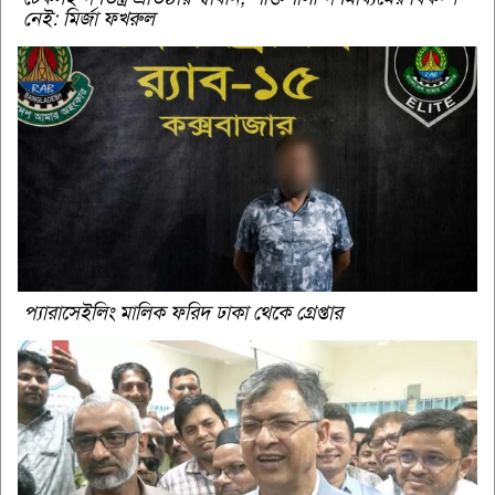
নেই: মির্জা ফখরুল
প্যারাসেইলিং মালিক ফরিদ ঢাকা থেকে গ্রেপ্তার