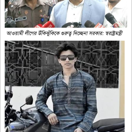
আওয়ামী লীগের উঁকিঝুঁকিকে গুরুত্ব দিচ্ছেনা সরকার: স্বরাষ্ট্রমন্ত্রী