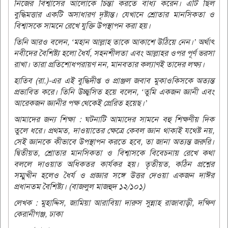
নিজের বিশ্বাসের আলোকে চিন্তা করতে বাধ্য করেন। এটি ছিল
বুদ্ধিমত্তার একটি অসাধারণ দৃষ্টান্ত। যেখানে শ্রোতার মানসিকতা ও
বিশ্বাসকে সামনে রেখে যুক্তি উপস্থাপন করা হয়।
তিনি আরও বলেন, ‘মহান আল্লাহ তাকে আকাশে উঠিয়ে নেন।’ অর্থাৎ
নবীদের বৈশিষ্ট্য হলো ধৈর্য, সহনশীলতা এবং আল্লাহর ওপর পূর্ণ ভরসা
রাখা। তারা প্রতিশোধপরায়ণ নন, মানবতার কল্যাণই তাদের লক্ষ্য।
হাতিব (রা.)-এর এই বুদ্ধিদীপ্ত ও প্রাঞ্জল জবাব মুকাওকিসকে অত্যন্ত
প্রভাবিত করে। তিনি উচ্ছ্বসিত হয়ে বলেন, ‘তুমি একজন জ্ঞানী এবং
আরেকজন জ্ঞানীর পক্ষ থেকেই প্রেরিত হয়েছ।’
আমাদের জন্য শিক্ষা : ঘটনাটি আমাদের সামনে বহু শিক্ষণীয় দিক
তুলে ধরে। প্রথমত, দাওয়াতের ক্ষেত্রে কেবল জ্ঞান থাকাই যথেষ্ট নয়,
সেই জ্ঞানকে কীভাবে উপস্থাপন করতে হবে, তা জানা অত্যন্ত জরুরি।
দ্বিতীয়ত, শ্রোতার মানসিকতা ও বিশ্বাসকে বিবেচনায় রেখে কথা
বললে দাওয়াত অধিকতর কার্যকর হয়। তৃতীয়ত, কঠিন প্রশ্নের
সম্মুখীন হলেও ধৈর্য ও প্রজ্ঞার সঙ্গে উত্তর দেওয়া একজন দাঈর
প্রধানতম বৈশিষ্ট্য। (বাজলুল মাজহুদ ১২/১০১)
লেখক : মুহাদ্দিস, জামিয়া আরাবিয়া দারুস সুন্নাহ রাজাবাড়ী, দক্ষিণ
কেরানীগঞ্জ, ঢাকা