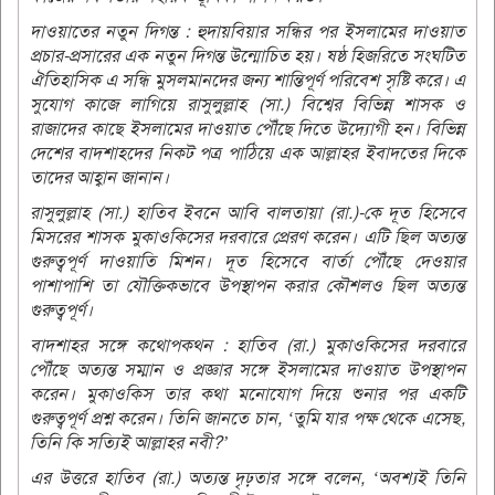
দাওয়াতের নতুন দিগন্ত : হুদায়বিয়ার সন্ধির পর ইসলামের দাওয়াত
প্রচার-প্রসারের এক নতুন দিগন্ত উন্মোচিত হয়। ষষ্ঠ হিজরিতে সংঘটিত
ঐতিহাসিক এ সন্ধি মুসলমানদের জন্য শান্তিপূর্ণ পরিবেশ সৃষ্টি করে। এ
সুযোগ কাজে লাগিয়ে রাসুলুল্লাহ (সা.) বিশ্বের বিভিন্ন শাসক ও
রাজাদের কাছে ইসলামের দাওয়াত পৌঁছে দিতে উদ্যোগী হন। বিভিন্ন
দেশের বাদশাহদের নিকট পত্র পাঠিয়ে এক আল্লাহর ইবাদতের দিকে
তাদের আহ্বান জানান।
রাসুলুল্লাহ (সা.) হাতিব ইবনে আবি বালতায়া (রা.)-কে দূত হিসেবে
মিসরের শাসক মুকাওকিসের দরবারে প্রেরণ করেন। এটি ছিল অত্যন্ত
গুরুত্বপূর্ণ দাওয়াতি মিশন। দূত হিসেবে বার্তা পৌঁছে দেওয়ার
পাশাপাশি তা যৌক্তিকভাবে উপস্থাপন করার কৌশলও ছিল অত্যন্ত
গুরুত্বপূর্ণ।
বাদশাহর সঙ্গে কথোপকথন : হাতিব (রা.) মুকাওকিসের দরবারে
পৌঁছে অত্যন্ত সম্মান ও প্রজ্ঞার সঙ্গে ইসলামের দাওয়াত উপস্থাপন
করেন। মুকাওকিস তার কথা মনোযোগ দিয়ে শুনার পর একটি
গুরুত্বপূর্ণ প্রশ্ন করেন। তিনি জানতে চান, ‘তুমি যার পক্ষ থেকে এসেছ,
তিনি কি সত্যিই আল্লাহর নবী?’
এর উত্তরে হাতিব (রা.) অত্যন্ত দৃঢ়তার সঙ্গে বলেন, ‘অবশ্যই তিনি