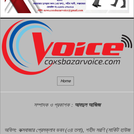
নতুন তালিকা হবে ইয়াবা
কারবারিদের, অপহরণ রোধে বসবে
৮
দুই সেনা ক্যাম্প: স্বরাষ্ট্রমন্ত্রী
নাইক্ষ্যংছড়িতে মালিকবিহীন বিপুল
পরিমাণ ইয়াবা উদ্ধার
৯
পেকুয়ার মগনামায় ওযু করতে গিয়ে
Home
মসজিদের ইমামের মৃত্যু
১০
সম্পাদক ও প্রকাশক
:
আবদুল আজিজ
অফিস: কক্সবাজার প্রেসক্লাব ভবন (৩য় তলা), শহীদ সরণি (সার্কিট হাউজ