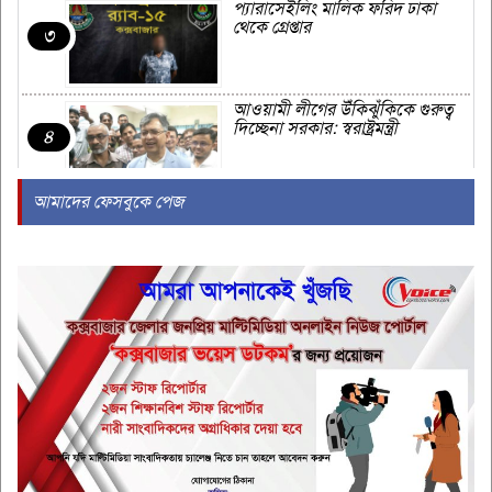
প্যারাসেইলিং মালিক ফরিদ ঢাকা
থেকে গ্রেপ্তার
৩
আওয়ামী লীগের উঁকিঝুঁকিকে গুরুত্ব
দিচ্ছেনা সরকার: স্বরাষ্ট্রমন্ত্রী
৪
আমাদের ফেসবুকে পেজ
সৈকতে পানিতে ডুবে শিক্ষার্থীর মৃত্যু
৫
সৌদিতে এরদোগান-সালমান-শাহবাজ
ত্রিপক্ষীয় বৈঠক, হতে যাচ্ছে কি
৬
প্রতিরক্ষা চুক্তি?
যে কারণে ইসলামে চুপচাপ থাকাও
ফজিলতপূর্ণ
৭