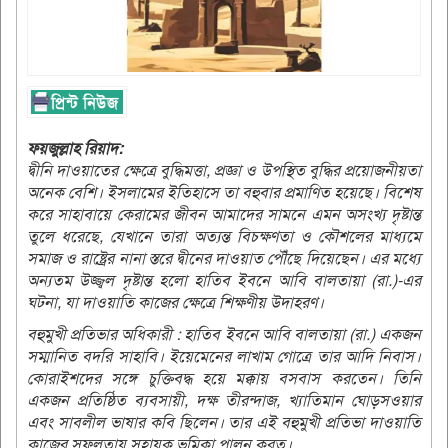
ফয়জুল্লাহ রিয়াদ:
দ্বীনি দাওয়াতের ক্ষেত্রে বুদ্ধিমত্তা, প্রজ্ঞা ও উপস্থিত বুদ্ধির প্রয়োজনীয়তা
অনেক বেশি। ইসলামের ইতিহাসে তা বহুবার প্রমাণিত হয়েছে। বিশেষ
করে সাহাবায়ে কেরামের জীবন আমাদের সামনে এমন অসংখ্য দৃষ্টান্ত
তুলে ধরেছে, যেখানে তারা অত্যন্ত বিচক্ষণতা ও কৌশলের মাধ্যমে
সমাজ ও রাষ্ট্রের নানা স্তরে দ্বীনের দাওয়াত পৌঁছে দিয়েছেন। এর মধ্যে
অন্যতম উজ্জ্বল দৃষ্টান্ত হলো হাতিব ইবনে আবি বালতায়া (রা.)-এর
ঘটনা, যা দাওয়াতি কাজের ক্ষেত্রে শিক্ষণীয় উদাহরণ।
বহুমুখী প্রতিভার অধিকারী : হাতিব ইবনে আবি বালতায়া (রা.) একজন
সম্মানিত বদরি সাহাবি। ইয়েমেনের লাখাম গোত্রে তার আদি নিবাস।
কোরাইশদের সঙ্গে চুক্তিবদ্ধ হয়ে মক্কায় বসবাস করতেন। তিনি
একজন প্রতিষ্ঠিত ব্যবসায়ী, দক্ষ তীরন্দাজ, খ্যাতিমান ঘোড়সওয়ার
এবং সাবলীল ভাষার কবি ছিলেন। তার এই বহুমুখী প্রতিভা দাওয়াতি
কাজের সফলতায় সহায়ক ভূমিকা পালন করত।