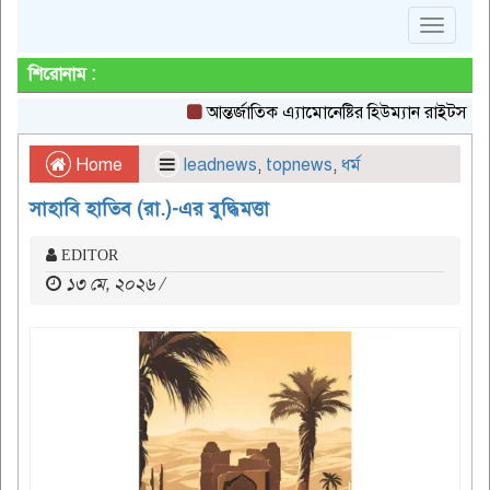
Toggle
navigat
শিরোনাম :
আন্তর্জাতিক এ্যামোনেষ্টির হিউম্যান রাইটস একাড
Home
leadnews
,
topnews
,
ধর্ম
সাহাবি হাতিব (রা.)-এর বুদ্ধিমত্তা
EDITOR
১৩ মে, ২০২৬ /