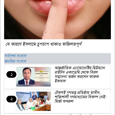
যে কারণে ইসলামে চুপচাপ থাকাও ফজিলতপূর্ণ
সর্বশেষ সংবাদ
জনপ্রিয় সংবাদ
আন্তর্জাতিক এ্যামোনেষ্টির হিউম্যান
রাইটস একাডেমি থেকে বিরল
১
সম্মাননা অর্জন করলেন ফারুক
ইকবাল
টেকসই গণতন্ত্র প্রতিষ্ঠায় স্বাধীন,
শক্তিশালী গণমাধ্যমের বিকল্প নেই:
২
মির্জা ফখরুল