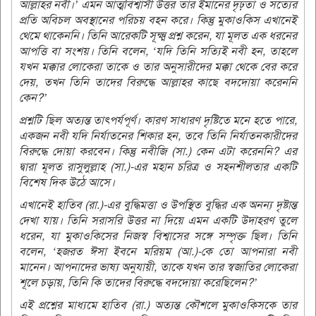
আল্লাহর নবী।’ এমন আত্মবিশ্বাসী উত্তর তার ইমানের দৃঢ়তা ও সত্যের
প্রতি অবিচল অবস্থানের পরিচয় বহন করে। কিন্তু মুকাওকিস এখানেই
থেমে থাকেননি। তিনি আরেকটি সূক্ষ্ম প্রশ্ন করেন, যা মূলত এক ধরনের
আপত্তি বা সংশয়। তিনি বলেন, ‘যদি তিনি সত্যিই নবী হন, তাহলে
যখন মক্কার লোকেরা তাকে ও তার অনুসারীদের মক্কা থেকে বের করে
দেয়, তখন তিনি তাদের বিরুদ্ধে আল্লাহর কাছে বদদোয়া করেননি
কেন?’
প্রশ্নটি ছিল অত্যন্ত তাৎপর্যপূর্ণ। কারণ সাধারণ দৃষ্টিতে মনে হতে পারে,
একজন নবী যদি নির্যাতনের শিকার হন, তবে তিনি নির্যাতনকারীদের
বিরুদ্ধে দোয়া করবেন। কিন্তু নবীজি (সা.) কেন এটা করেননি? এর
দ্বারা মূলত রাসুলুল্লাহ (সা.)-এর মহান চরিত্র ও সহনশীলতার একটি
বিশেষ দিক উঠে আসে।
এখানেই হাতিব (রা.)-এর বুদ্ধিমত্তা ও উপস্থিত বুদ্ধির এক অনন্য দৃষ্টান্ত
দেখা যায়। তিনি সরাসরি উত্তর না দিয়ে এমন একটি উদাহরণ তুলে
ধরেন, যা মুকাওকিসের নিজস্ব বিশ্বাসের সঙ্গে সম্পৃক্ত ছিল। তিনি
বলেন, ‘হজরত ঈসা ইবনে মরিয়ম (আ.)-কে তো আপনারা নবী
মানেন। আপনাদের ভাষ্য অনুযায়ী, তাকে যখন তার স্বজাতির লোকেরা
শূলে চড়ায়, তিনি কি তাদের বিরুদ্ধে বদদোয়া করেছিলেন?’
এই প্রশ্নের মাধ্যমে হাতিব (রা.) অত্যন্ত কৌশলে মুকাওকিসকে তার