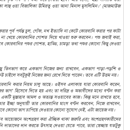
রিকা লাহু ওয়া বিজালিকা উমিরতু ওয়া আনা মিনাল মুসলিমিন।’ (মাজমাউজ
পূর্ব পর্যন্ত চুল, গোঁফ, নখ ইত্যাদি না কেটে কোরবানি করার পর কাটা
িছু না খেয়ে কোরবানির গোশত দিয়ে খাওয়া শুরু করবেন। পশু জবাই করা,
বে কোরবানির পশুর গোশত, হাড্ডি, চামড়া তথা পশুর কোনো কিছু দেওয়া
বকিছু তিনভাগ করে একভাগ নিজের জন্য রাখবেন, একভাগ পাড়া-পড়শি ও
েউ চাইলে সবটুকুই নিজের জন্য রেখে দিতে পারেন। তবে এটি উত্তম নয়।
রবানি করার নিয়ম চালু আছে। ওইসব এলাকায় যারা কোরবানি করেন,
 ভাগ’ হিসেবে দিতে হয় এবং তা দরিদ্র ও অভাবীদের মধ্যে বণ্টন করা
টি মুস্তাহাব আমল ও অত্যন্ত সওয়াবের কাজ। কিন্তু মনে রাখতে হবে,
র ইচ্ছা অনুযায়ী তার কোরবানির মাংস বণ্টন করবেন, নিজে রাখবেন,
ূলকভাবে কোনো ভাগ চাপিয়ে দেওয়ার কোনো সুযোগ নেই, এটা জায়েজ নয়।
ব আয়োজনে অংশগ্রহণ করা ঐচ্ছিক থাকা জরুরি এবং অংশগ্রহণকারীদের
 দাতাদের দান করতে উৎসাহ দেওয়া যেতে পারে, তারা স্বেচ্ছায় যতটুকু