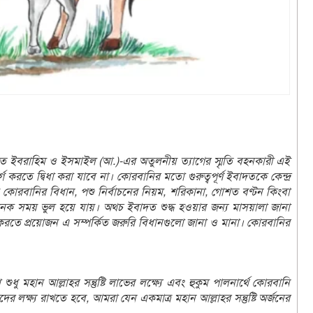
ত ইবরাহিম ও ইসমাইল (আ.)-এর অতুলনীয় ত্যাগের স্মৃতি বহনকারী এই
গ করতে দ্বিধা করা যাবে না। কোরবানির মতো গুরুত্বপূর্ণ ইবাদতকে কেন্দ্র
োরবানির বিধান, পশু নির্বাচনের নিয়ম, শরিকানা, গোশত বণ্টন কিংবা
অনেক সময় ভুল হয়ে যায়। অথচ ইবাদত শুদ্ধ হওয়ার জন্য মাসয়ালা জানা
য করতে প্রয়োজন এ সম্পর্কিত জরুরি বিধানগুলো জানা ও মানা। কোরবানির
ুধু মহান আল্লাহর সন্তুষ্টি লাভের লক্ষ্যে এবং হুকুম পালনার্থে কোরবানি
ষ্য রাখতে হবে, আমরা যেন একমাত্র মহান আল্লাহর সন্তুষ্টি অর্জনের