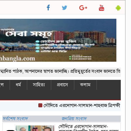
, আপনাদের স্বাগত জানাচ্ছি। প্রতিমুহূর্তের সংবাদ জানতে ভিজিট করুন -w
ইল
ধর্ম
সাহিত্য
প্রবাসে
কলাম
সৌদিতে এরদোগান-সালমান-শাহবাজ ত্রিপক্ষীয় বৈঠক, হতে যাচ্ছে 
সর্বশেষ সংবাদ
জনপ্রিয় সংবাদ
সৌদিতে এরদোগান-সালমান-