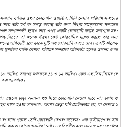
্যেক ওই মুসলমান ব্যক্তির ওপর কোরবানি ওয়াজিব, যিনি নেসাব পরিমাণ সম্পদের
ত ভরি স্বর্ণ বা সাড়ে বায়ান্ন ভরি রুপা কিংবা সমমূল্যমান সম্পদের
তি বিশাল সম্পদশালী হলেও তার ওপর একটি কোরবানি করাই আবশ্যক হয়।
্ধ নিয়তে তা অনেক উত্তম। কেউ কোরবানির মান্নত করলে তার জন্য
সম্পদের অধিকারী হলে তাকে দুটি পশু কোরবানি করতে হবে। একটি শরিয়ত
গল বা মুসাফির ব্যক্তি নেসাব পরিমাণ সম্পদের অধিকারী হলেও তাদের ওপর
ম ১০ তারিখ, তারপর যথাক্রমে ১১ ও ১২ তারিখ। কেউ এই তিন দিনের যে
ি করা আবশ্যক।
ুম্বা। এগুলো ছাড়া অন্যান্য পশু দিয়ে কোরবানি দেওয়া যাবে না। ছাগল ও
 বছর বয়স হওয়া আবশ্যক। অবশ্য ভেড়া যদি মোটাতাজা হয়, যা দেখতে ১
ষ্ট বা কাটা পড়লে সেটি কোরবানি দেওয়া জায়েজ। এক-তৃতীয়াংশ বা তার
রবানি করতে কোনো অসুবিধা নেই। এর বিপরীত হলে জায়েজ নয়। যে পশুর