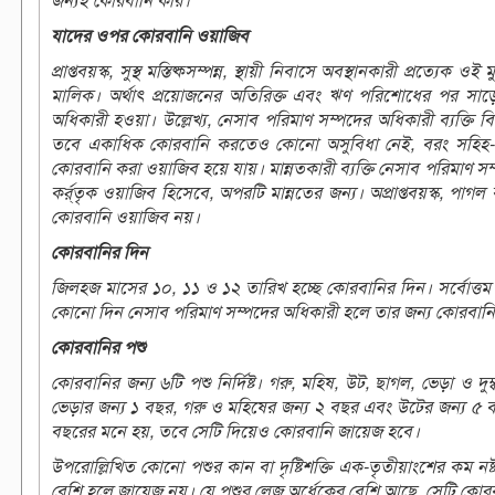
জন্যই কোরবানি করি।
যাদের ওপর কোরবানি ওয়াজিব
প্রাপ্তবয়স্ক, সুস্থ মস্তিষ্কসম্পন্ন, স্থায়ী নিবাসে অবস্থানকারী প্রত
মালিক। অর্থাৎ প্রয়োজনের অতিরিক্ত এবং ঋণ পরিশোধের পর সাড়ে সা
অধিকারী হওয়া। উল্লেখ্য, নেসাব পরিমাণ সম্পদের অধিকারী ব্যক্
তবে একাধিক কোরবানি করতেও কোনো অসুবিধা নেই, বরং সহিহ-শুদ
কোরবানি করা ওয়াজিব হয়ে যায়। মান্নতকারী ব্যক্তি নেসাব পরিমাণ 
কর্র্তৃক ওয়াজিব হিসেবে, অপরটি মান্নতের জন্য। অপ্রাপ্তবয়স্ক, পা
কোরবানি ওয়াজিব নয়।
কোরবানির দিন
জিলহজ মাসের ১০, ১১ ও ১২ তারিখ হচ্ছে কোরবানির দিন। সর্বোত্ত
কোনো দিন নেসাব পরিমাণ সম্পদের অধিকারী হলে তার জন্য কোরবান
কোরবানির পশু
কোরবানির জন্য ৬টি পশু নির্দিষ্ট। গরু, মহিষ, উট, ছাগল, ভেড়া ও দ
ভেড়ার জন্য ১ বছর, গরু ও মহিষের জন্য ২ বছর এবং উটের জন্য ৫
বছরের মনে হয়, তবে সেটি দিয়েও কোরবানি জায়েজ হবে।
উপরোল্লিখিত কোনো পশুর কান বা দৃষ্টিশক্তি এক-তৃতীয়াংশের কম ন
বেশি হলে জায়েজ নয়। যে পশুর লেজ অর্ধেকের বেশি আছে, সেটি কো