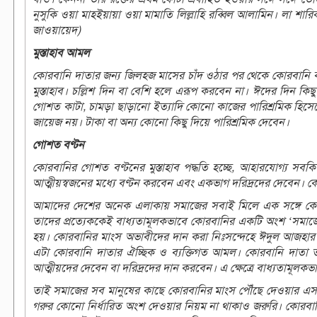
নুসুকি ওয়া মাহইয়ায়া ওয়া মামাতি লিল্লাহি রব্বিল আলামিন। লা শা
জাওয়ায়েদ)
মুস্তাহাব আমল
কোরবানি দাতার জন্য জিলহজ মাসের চাঁদ ওঠার পর থেকে কোরবানি করার 
মুস্তাহাব। চল্লিশ দিন বা বেশি হলে এরূপ করবেন না। ঈদের দিন ক
গোশত কাটা, চামড়া ছাড়ানো ইত্যাদি কোনো কাজের পারিশ্রমিক হিসে
জায়েজ নয়। টাকা বা অন্য কোনো কিছু দিয়ে পারিশ্রমিক দেবেন।
গোশত বণ্টন
কোরবানির গোশত বণ্টনের মুস্তাহাব পদ্ধতি হচ্ছে, আহারযোগ্য স
আত্মীয়স্বজনের মধ্যে বণ্টন করবেন এবং একভাগ দরিদ্রদের দেবেন। ক
আমাদের দেশের অনেক এলাকায় সমাজের সবাই মিলে এক সঙ্গে কো
তাদের প্রত্যেককেই বাধ্যতামূলকভাবে কোরবানির একটি অংশ ‘সমাজের
হয়। কোরবানির মাংস অভাবীদের দান করা নিঃসন্দেহে ঈদুল আজহার এক
এটা কোরবানি দাতার ঐচ্ছিক ও ব্যক্তিগত আমল। কোরবানি দাতা তা
আত্মীয়দের দেবেন বা দরিদ্রদের দান করবেন। এ ক্ষেত্রে বাধ্যতাম
তাই সমাজের সব মানুষের কাছে কোরবানির মাংস পৌঁছে দেওয়ার এস
গরুর কোনো নির্ধারিত অংশ দেওয়ার নিয়ম না থাকাও জরুরি। কোরবানি