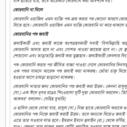
যদি হারিয়ে যায়, তবে আরেকটি কোরবানি করা আবশ্যক নয়।
কোরবানি না দিলে
কোরবানি ওয়াজিব এমন ব্যক্তি পশু ক্রয় করার পর কোনো কারণে কোরবা
দিতে হবে। কোরবানি ওয়াজিব এমন ব্যক্তি কোরবানি না করে থাকলে ত
কোরবানির পশু জবাই
জবাইকারী এবং জবাই কাজে অংশগ্রহণকারী সবাই ‘বিসমিল্লাহি আল
কোরবানি আদায় হবে না এবং গোশত খাওয়া জায়েজ হবে না। যে স্থ
শোয়ানো এবং তাড়াতাড়ি জবাই করা মুস্তাহাব। জবাইকারী কেবলার দিকে 
পশু কোরবানি করার পর জীবিত বাচ্চা পাওয়া গেলে কোরবানির দিনসম
এক পশুর সামনে আরেক পশু জবাই করা মাকরুহ। ভোঁতা চাকু দিয়ে জব
হওয়ার আগে চামড়া ছাড়ানো মাকরুহ।
কোরবানি দাতার জন্য কোরবানির পশু জবাই করা উত্তম। কেননা রাসুলু
(সা.) এক ঈদে ধূসর রঙের শিংওয়ালা দুটি দুম্বা কোরবানি করলেন। ত
আকবর’ বললেন। (সহিহ বুখারি)
এ হাদিস থেকে বোঝা যায়, রাসুল (সা.) নিজ হাতে কোরবানি করাকে গ
কোরবানির পশু নিজে জবাই করাই উত্তম। তবে অন্যকে দিয়েও জবাই কর
এতে তার সওয়াব লাভ হবে। ইমরান ইবনে হুসাইন (রা.) থেকে বর্ণিত, 
যাও। কেননা তার রক্তের প্রথম ফোঁটা প্রবাহিত হওয়ার সঙ্গে সঙ্গে