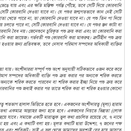
 যায় এবং এর ক্ষতি মস্তিষ্ক পর্যন্ত পৌঁছে, তবে সেটি দিয়ে কোরবানি
সেটি কোরবানি দেওয়া যাবে না। যে পশুর জন্মগতভাবে কান নেই সেটি
পাতা খেতে পারে না, তা কোরবানি দেওয়া যাবে না। যে পশু তিন পা দিয়ে
য়ে চলতে পারে না, সেটি কোরবানি দেওয়া যাবে না। যে পশুর স্তন কাটা বা
রবানি বৈধ নয়। জেনেশুনে চুরিকৃত পশু ক্রয় করা এবং তা কোরবানি করা
ি করা জায়েজ। গর্ভবতী পশু কোরবানি করা মাকরুহ। ত্রুটিহীন পশু ক্রয়
 হওয়ার জন্য প্রতিবন্ধক, তবে নেসাব পরিমাণ সম্পদের অধিকারী ব্যক্তির
ওয়া যায়। অংশীদাররা সম্পূর্ণ পশু অংশ অনুযায়ী সঠিকভাবে ওজন করে করে
ণ সম্পদের অধিকারী ব্যক্তি পশু ক্রয় করার পর অন্যকে শরিক করতে
ে অন্যকে শরিক করতে পারবেন বা শরিক করার ইচ্ছা নিয়ে পশু ক্রয় করে
কোরবানির পশু জবাই করার পর তাতে শরিক করা বা শরিক হওয়ার কোনো
্ব শতভাগ হালাল ভিত্তিতে হতে হবে। একজনের অংশীদারত্ব (মূল্য) হারাম
ধ তথা একমাত্র আল্লাহর জন্য হতে হবে। একজনের নিয়তে ভিন্নতা (লোক
হয়ে যাবে। সমাজে একটি মারাত্মক ভুল কথা প্রচলিত রয়েছে যে, ৭ নামে
য় এবং এ কথাটি বলা হয়। মূলত কথাটি দ্বারা উদ্দেশ্য, ৭ জনের পক্ষ
িক্ষত এবং শ্রুতিকটু। তাই এ ভুল থেকে আমাদের অবশ্যই বের হয়ে আসতে