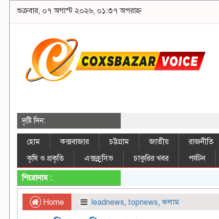
শুক্রবার, ০৭ অগাস্ট ২০২৬, ০১:৩৭ অপরাহ্ন
দৃষ্টি দিন:
হোম
কক্সবাজার
চট্টগ্রাম
জাতীয়
রাজনীতি
কৃষি ও প্রকৃতি
এক্সক্লুসিভ
চাকুরির খবর
পর্যটন
শিরোনাম :
Home
leadnews
,
topnews
,
কলাম