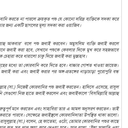
নি করতে না পারলে ক্রয়কৃত পশু যে কোনো দরিদ্র ব্যক্তিকে সদকা করে
ার জন্য একটি ছাগলের মূল্য সদকা করা ওয়াজিব।
্লাহু আকবার’ বলে পশু জবাই করবেন। অমুসলিম ব্যক্তি জবাই করলে
ানে জবাই করা হবে, সেখানে পশুকে কেবলার দিকে মুখ করে সহজভাবে
চেহারা করে ধারালো চাকু দিয়ে জবাই করা মুস্তাহাব।
ূহের মধ্যে তা কোরবানি করে দিতে হবে। বাচ্চার গোশত খাওয়া জায়েজ।
াই করা এবং জবাই করার পর অঙ্গ-প্রতঙ্গের নাড়াচাড়া পুরোপুরি বন্ধ
ল্লাহ (সা.) নিজেই কোরবানির পশু জবাই করতেন। হাদিসে এসেছে, রাসুল
িনি সেগুলো নিজ হাতে জবাই করলেন এবং জবাইকালে ‘বিসমিল্লাহি আল্লাহু
ুরুত্বপূর্ণ মনে করতেন এবং সাহাবিরা তার এ আমল অনুসরণ করতেন। তাই
াতে পারবে। সেক্ষেত্রে জবাইস্থলে কোরবানিদাতা উপস্থিত থাকা ভালো।
রাসুলুল্লাহ (সা.) বলেন, হে ফাতেমা, ওঠো, তোমার কোরবানির পশুর কাছে
 তোমার কৃত সব পাপ ক্ষমা করে দেওয়া হবে। আর বলো, ‘ইন্না সালাতি ওয়া