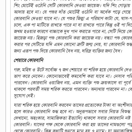
শিং মোটেই ওঠেনি সেটি কোরবানি দেওয়া জায়েজ। যদি শিং গোড়ায় ভেঙে
আদায় হবে না। যে পশুর দাঁত মোটেই ওঠেনি বা অর্ধেক পড়ে গেছে 
কোরবানি দেওয়া যাবে না। যে পশুর জিহ্বা এ পরিমাণ কাটা যে, ঘাস-
চলে, এক পা মাটিতে রাখতে পারে না বা রাখতে পারে কিন্তু ওই পা দি
জখম হওয়ার কারণে বাচ্চাকে দুধ পান করাতে পারে না, সেটি দিয়ে কো
জায়েজ নয়। হিজড়া পশু কোরবানি করা জায়েজ নয়। বন্ধ্যা পশু কোরবান
করার পর সেটিতে যদি এমন কোনো ত্রুটি জন্ম নেয়, যা কোরবানি শুদ্ধ
জন্য এরূপ পশু দিয়ে কোরবানি বৈধ নয়, দরিদ্র ব্যক্তির জন্য বৈধ।
শেয়ারে কোরবানি
গরু, মহিষ ও উটে সর্বোচ্চ ৭ জন শেয়ারে বা শরিক হয়ে কোরবানি দে
ভাগ করে নেবেন। কোনোভাবেই কমবেশি করা যাবে না। নেসাব পরিমা
পারবেন। কোরবানি ওয়াজিব নয়, এমন ব্যক্তি পশু ক্রয়কালে বা পূর্ব
থাকলে পরবর্তী সময় শরিক করতে পারবেন। অন্যথায় পারবেন না। 
সুযোগ নেই।
যারা শরিক হয়ে কোরবানি করবেন তাদের প্রত্যেকের টাকা বা অংশীদারত
হলে কারও কোরবানি শুদ্ধ হবে না। অনুরূপভাবে সবার নিয়ত বিশুদ্
দেখানো, অহংকার, সামাজিকতা ইত্যাদি) থাকলে সবার কোরবানি নষ্ট 
কোরবানি। যাদের পক্ষ থেকে কোরবানি করা হয় তাদের নামগুলো পড়া হ
থেকে কোরবানি। কিন্তু কথাটি শুনতে মনে হয় ৭ নামে। যা অনাকাক্স