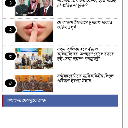
শাহবাজ ত্রিপক্ষীয় বৈঠক, হতে যাচ্ছে
১
কি প্রতিরক্ষা চুক্তি?
যে কারণে ইসলামে চুপচাপ থাকাও
ফজিলতপূর্ণ
২
নতুন তালিকা হবে ইয়াবা
কারবারিদের, অপহরণ রোধে বসবে
৩
দুই সেনা ক্যাম্প: স্বরাষ্ট্রমন্ত্রী
নাইক্ষ্যংছড়িতে মালিকবিহীন বিপুল
পরিমাণ ইয়াবা উদ্ধার
৪
আমাদের ফেসবুকে পেজ
পেকুয়ার মগনামায় ওযু করতে গিয়ে
মসজিদের ইমামের মৃত্যু
৫