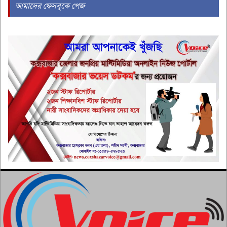
আমাদের ফেসবুকে পেজ
টেকসই গণতন্ত্র প্রতিষ্ঠায় স্বাধীন,
শক্তিশালী গণমাধ্যমের বিকল্প নেই:
৫
মির্জা ফখরুল
প্যারাসেইলিং মালিক ফরিদ ঢাকা
থেকে গ্রেপ্তার
৬
আওয়ামী লীগের উঁকিঝুঁকিকে গুরুত্ব
দিচ্ছেনা সরকার: স্বরাষ্ট্রমন্ত্রী
৭
সৈকতে পানিতে ডুবে শিক্ষার্থীর মৃত্যু
৮
সৌদিতে এরদোগান-সালমান-শাহবাজ