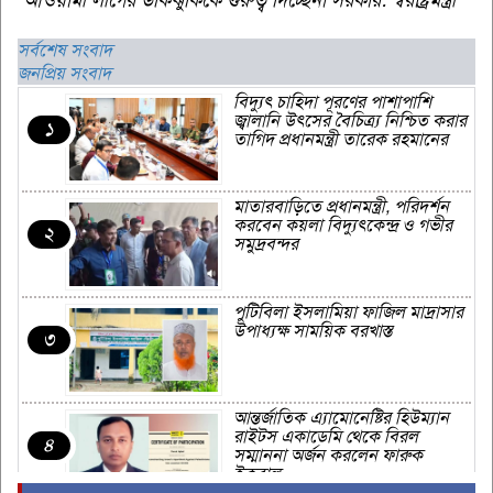
সর্বশেষ সংবাদ
জনপ্রিয় সংবাদ
বিদ্যুৎ চাহিদা পূরণের পাশাপাশি
জ্বালানি উৎসের বৈচিত্র্য নিশ্চিত করার
১
তাগিদ প্রধানমন্ত্রী তারেক রহমানের
মাতারবাড়িতে প্রধানমন্ত্রী, পরিদর্শন
করবেন কয়লা বিদ্যুৎকেন্দ্র ও গভীর
২
সমুদ্রবন্দর
পুটিবিলা ইসলামিয়া ফাজিল মাদ্রাসার
উপাধ্যক্ষ সাময়িক বরখাস্ত
৩
আন্তর্জাতিক এ্যামোনেষ্টির হিউম্যান
রাইটস একাডেমি থেকে বিরল
৪
সম্মাননা অর্জন করলেন ফারুক
ইকবাল