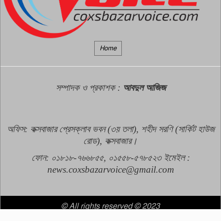
ত্রিপক্ষীয় বৈঠক, হতে যাচ্ছে কি
৯
প্রতিরক্ষা চুক্তি?
যে কারণে ইসলামে চুপচাপ থাকাও
Home
ফজিলতপূর্ণ
১০
সম্পাদক ও প্রকাশক
:
আবদুল আজিজ
অফিস: কক্সবাজার প্রেসক্লাব ভবন (৩য় তলা), শহীদ সরণি (সার্কিট হাউজ
রোড), কক্সবাজার।
ফোন: ০১৮১৮-৭৬৬৮৫৫, ০১৫৫৮-৫৭৮৫২৩
ইমেইল :
news.coxsbazarvoice@gmail.com
© All rights reserved © 2023