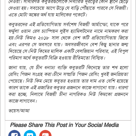
নেওয়া। সাধারণত কবুতরগুলোকে নির্ধারিত দূরত্বের কোন স্থানে ছেড়ে
দেওয়া হয়। সবচেয়ে আগে উড়ে যে বাড়ি পৌঁছাতে পারবে সে বিজয়ী।
এতে মোটা অঙ্কের অর্থ যায় মালিকের পকেটে।
কবুতরদের এই প্রতিযোগিতায় সর্বশেষ বিজয়ী আর্মান্ডো, যাকে পরে
ফর্মুলা ওয়ান রেস চ্যাম্পিয়ন লুইস হ্যামিলটনের নামে নামকরণ করা
হয়।নিউ কিমও ২০১৮ সাল থেকে বেশ কটি প্রতিযোগিতায় জিতে
এবং এরপর সে অবসরে যায়। অবসরজীবনে বেশ কিছু ছানার জন্ম
দিয়েছে সে।নিউ কিমের মালিক একটি বেলজিয়ান পরিবার, এই বিপুল
পরিমাণ অর্থে কবুতরটি বিক্রি হওয়ায় রীতিমতো বিস্মিত।
জানা যায়, যে চীন ধনাঢ্য ব্যক্তি কবুতরটি কিনেছে তার শখ হলো
রেসিং পিজন সংগ্রহ করা।চীনে সম্প্রতি পিজন রেসিং খুবই জনপ্রিয়তা
পেয়েছে। নিউ কিম মেয়ে কবুতর হওয়ায় তার দাম এত বেশি হয়েছে
কারণ তাকে এই প্রজাতির কবুতর প্রজননে কাজে লাগানো যায়। ধারণা
করা হচ্ছে, নিলামে বিজয়ী চীনা নাগরিকও নিউ কিমকো প্রজননে
কাজে লাগাবেন।
ভয়েস/আআ
Please Share This Post in Your Social Media