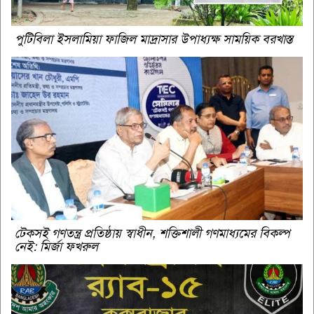
পুটিবিলা ইসলামিয়া ফাজিল মাদ্রাসার উপাধ্যক্ষ সাময়িক বরখাস্ত
টেকসই গণতন্ত্র প্রতিষ্ঠায় স্বাধীন, শক্তিশালী গণমাধ্যমের বিকল্প
নেই: মির্জা ফখরুল