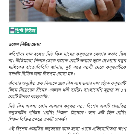
ভয়েস নিউজ ডেস্ক:
অবিশ্বাস্য দাম হলেও নিউ কিম নামের কবুতরের ক্রেতার অভাব ছিল
না। রীতিমতো নিলাম ডেকে কয়েক কোটি ডলারে তুলে দেওয়ায় নতুন
মালিকের হাতে।বিবিসি জানায়, দুই বছর বয়সী মেয়ে কবুতরটিকে
সম্প্রতি বিক্রির জন্য নিলামে তোলা হয়।
রবিবার অনুষ্ঠিত এক নিলামে প্রায় বিশ লাখ ডলার দাম হেঁকে কবুতরটি
কিনে নিয়েছেন চীনের একজন ধনী ব্যক্তি। বাংলাদেশি মুদ্রায় যা ১৭
কোটি টাকার কাছাকাছি।
নিউ কিম অবশ্য কোন সাধারণ কবুতর নয়। বিশেষ একটি প্রজাতির
কবুতরটির পরিচয় ‘রেসিং পিজন’ হিসেবে। আর এটি ছিল রেসিং
পিজন বিক্রির ক্ষেত্রে একটি রেকর্ড।
এই বিশেষ প্রজাতির কবুতরের কাজ হলো ওড়ার প্রতিযোগিতায় অংশ