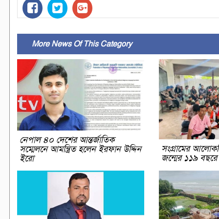
More News Of This Category
নেপাল ৪০ দেশের আন্তর্জাতিক
সংগ্রামের আলোকশ
সম্মেলনে আমন্ত্রিত হলেন ইরফান উদ্দিন
জন্মের ১১৯ বছরে শ্
ইরো