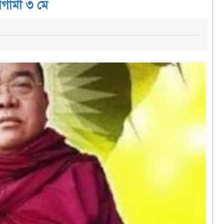
 আগামী ৩ মে