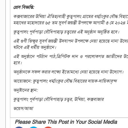
প্রেস বিজ্ঞপ্তি:
কক্সবাজারের উখিয়া ঐতিহ্যবাহী কুতুপালং গ্রামের ধর্ম্মাংকুর বৌদ্ধ বিহার
মহাথের মহোদয়ের ৬৫ তম সুবর্ণ জয়ন্তী উপলক্ষে আগামী ৩ মে ২০২৪ ইং 
কুতুপালং পূর্বপাড়া বৌধিপাহাড় চত্বরের এই অনুষ্ঠান অনুষ্ঠিত হবে।
এই গুণী ভিক্ষুর সুবর্ণ জয়ন্তী উদযাপন উপলক্ষে নেয়া হয়েছে নানা উদ্যোগ।
ঘটবে এই ধর্মীয় অনুষ্ঠানে।
এই অনুষ্ঠানে পট্ঠান পাঠ,ত্রিপিটক দান ও পরলোকগত জ্ঞাতীদের উদ্দে
হবে।
অনুষ্ঠানকে সফল করার লক্ষ্যে ইতোমধ্যে নেয়া হয়েছে নানা উদ্যোগ।
আয়োজনে: কুতুপালং ধর্ম্মাংকুর বৌদ্ধ বিহারের দায়ক-দায়িকাবৃন্দ
অনুষ্টানের স্থান:
কুতুপালং পূর্বপাড়া বৌধিপাহাড় চত্বর, উখিয়া, কক্সবাজার
ভয়েস/আআ
Please Share This Post in Your Social Media