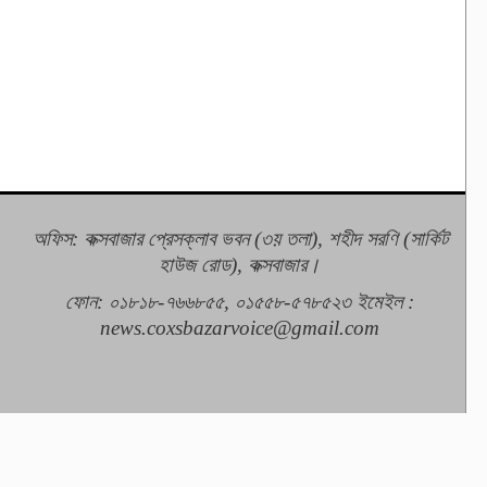
অফিস: কক্সবাজার প্রেসক্লাব ভবন (৩য় তলা), শহীদ সরণি (সার্কিট
হাউজ রোড), কক্সবাজার।
ফোন: ০১৮১৮-৭৬৬৮৫৫, ০১৫৫৮-৫৭৮৫২৩
ইমেইল :
news.coxsbazarvoice@gmail.com
Developed by : JM IT SOLUTION