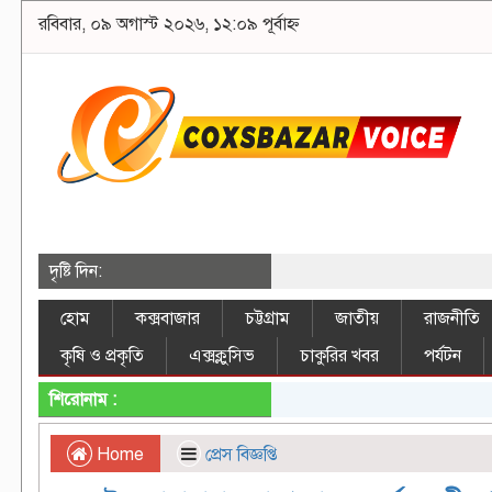
রবিবার, ০৯ অগাস্ট ২০২৬, ১২:০৯ পূর্বাহ্ন
দৃষ্টি দিন:
হোম
কক্সবাজার
চট্টগ্রাম
জাতীয়
রাজনীতি
কৃষি ও প্রকৃতি
এক্সক্লুসিভ
চাকুরির খবর
পর্যটন
শিরোনাম :
Home
প্রেস বিজ্ঞপ্তি