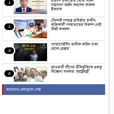
রাইটস একাডেমি থেকে বিরল
১
সম্মাননা অর্জন করলেন ফারুক
ইকবাল
টেকসই গণতন্ত্র প্রতিষ্ঠায় স্বাধীন,
শক্তিশালী গণমাধ্যমের বিকল্প নেই:
২
মির্জা ফখরুল
প্যারাসেইলিং মালিক ফরিদ ঢাকা
থেকে গ্রেপ্তার
৩
আওয়ামী লীগের উঁকিঝুঁকিকে গুরুত্ব
দিচ্ছেনা সরকার: স্বরাষ্ট্রমন্ত্রী
৪
আমাদের ফেসবুকে পেজ
সৈকতে পানিতে ডুবে শিক্ষার্থীর মৃত্যু
৫