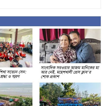
সাংবাদিক সরওয়ার আজম মানিকের মা
িখা সত্যেন সেন:
আর নেই, মহেশখালী প্রেস ক্লাব’র
রদ্ধা ও স্মরণ
শোক প্রকাশ