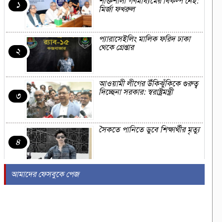
শক্তিশালী গণমাধ্যমের বিকল্প নেই:
১
মির্জা ফখরুল
প্যারাসেইলিং মালিক ফরিদ ঢাকা
থেকে গ্রেপ্তার
২
আওয়ামী লীগের উঁকিঝুঁকিকে গুরুত্ব
দিচ্ছেনা সরকার: স্বরাষ্ট্রমন্ত্রী
৩
সৈকতে পানিতে ডুবে শিক্ষার্থীর মৃত্যু
৪
আমাদের ফেসবুকে পেজ
সৌদিতে এরদোগান-সালমান-
শাহবাজ ত্রিপক্ষীয় বৈঠক, হতে যাচ্ছে
৫
কি প্রতিরক্ষা চুক্তি?