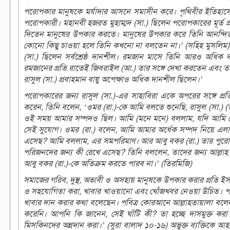
পরোপকার মানুষকে মর্যাদার আসনে সমাসীন করে। পৃথিবীর ইতিহাসে
পরোপকারী। মহানবী হজরত মুহাম্মদ (সা.) ছিলেন পরোপকারের মূর্
দিতেন মানুষের উপকার করতে। মানুষের উপকার করে তিনি আনন্দিত হ
কোনো কিছু চাওয়া হলে তিনি কখনো না বলতেন না।’ (সহিহ মুসলিম) আব
(সা.) ছিলেন সর্বশ্রেষ্ঠ দানশীল। রমজান মাসে তিনি আরও অধিক
রমজানের প্রতি রাতেই জিবরাইল (আ.) তার সঙ্গে দেখা করতেন এবং
রাসুল (সা.) প্রবাহমান বায়ু অপেক্ষাও অধিক দানশীল ছিলেন।’
পরোপকারের জন্য রাসুল (সা.)-এর সাহাবিরা একে অপরের সঙ্গে প্
করেন, তিনি বলেন, ‘ওমর (রা.)-কে আমি বলতে শুনেছি, রাসুল (সা.) (
ওই সময় আমার সম্পদও ছিল। আমি (মনে মনে) বললাম, যদি আমি ক
সেই সুযোগ। ওমর (রা.) বলেন, আমি আমার অর্ধেক সম্পদ নিয়ে এলাম
এসেছ? আমি বললাম, এর সমপরিমাণ। আর আবু বকর (রা.) তার পুরো স
পরিজনদের জন্য কী রেখে এসেছ? তিনি বললেন, তাদের জন্য আল্লা
আবু বকর (রা.)-কে অতিক্রম করতে পারব না।’ (তিরমিজি)
সমাজের গরিব, দুস্থ, অভাবী ও অসহায় মানুষকে উপকার করার প্রতি ই
ও সহযোগিতা করা, খাবার খাওয়ানো এবং খোঁজখবর নেওয়া উচিত। পব
খাবার দান করার কথা বলেছেন। পবিত্র কোরআনে আল্লাহতায়ালা বলেন, 
করেনি। আপনি কি জানেন, সেই ঘাঁটি কী? তা হচ্ছে দাসমুক্ত করা 
মিসকিনদের অন্নদান করা।’ (সুরা বালাদ ১০-১৬) অভুক্ত ব্যক্তিকে আহার