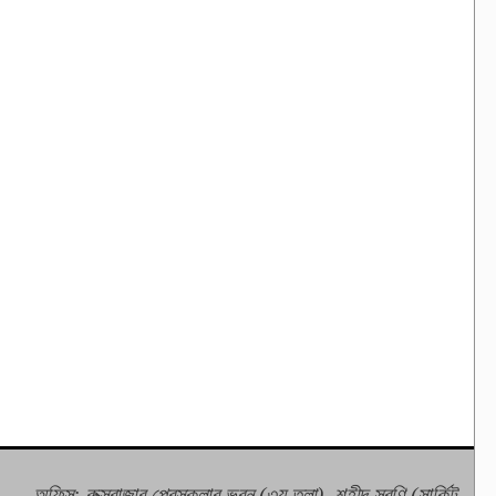
অফিস: কক্সবাজার প্রেসক্লাব ভবন (৩য় তলা), শহীদ সরণি (সার্কিট