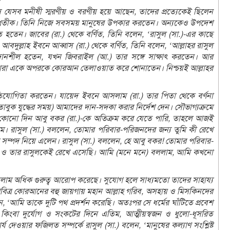
 যেসব মনীষী স্মরণীয় ও বরণীয় হয়ে আছেন, তাদের প্রত্যেকেই ছিলেন
ত প্রতীক। তিনি নিজে সবসময় মানুষের উপকার করতেন। অন্যকেও উপদেশ
তেন। জাবের (রা.) থেকে বর্ণিত, তিনি বলেন, ‘রাসুল (সা.)-এর কাছে
দুল্লাহ ইবনে আব্বাস (রা.) থেকে বর্ণিত, তিনি বলেন, ‘আল্লাহর রাসুল
 দানশীল হতেন, যখন জিবরাইল (আ.) তার সঙ্গে সাক্ষাৎ করতেন। আর
 তারা একে অপরকে কোরআন তেলাওয়াত করে শোনাতেন। নিশ্চয়ই আল্লাহর
রতিযোগিতা করতেন। যায়েদ ইবনে আসলাম (রা.) তার পিতা থেকে বর্ণনা
তাবুক যুদ্ধের সময়) আমাদের দান-সদকা করার নির্দেশ দেন। সৌভাগ্যক্রমে
োনো দিন আবু বকর (রা.)-কে অতিক্রম করে যেতে পারি, তাহলে আজই
। রাসুল (সা.) বললেন, তোমার পরিবার-পরিজনদের জন্য তুমি কী রেখে
ম্পদ নিয়ে এলেন। রাসুল (সা.) বললেন, হে আবু বকর! তোমার পরিবার-
হ ও তার রাসুলকেই রেখে এসেছি। আমি (মনে মনে) বললাম, আমি কখনো
সলাম অধিক গুরুত্ব আরোপ করেছে। সুযোগ হলে সাধ্যমতো তাদের সাহায্য
িত্র কোরআনের বহু জায়গায় মহান আল্লাহ গরিব, অসহায় ও মিসকিনদের
‘আমি তাকে দুটি পথ প্রদর্শন করেছি। অতঃপর সে ধর্মের ঘাঁটিতে প্রবেশ
কিংবা দুর্যোগ ও সংকটের দিনে এতিম, আত্মীয়স্বজন ও ধুলো-ধূসরিত
্য দেওয়ার ফজিলত সম্পর্কে রাসুল (সা.) বলেন, ‘মানুষের কল্যাণ সংশ্লিষ্ট