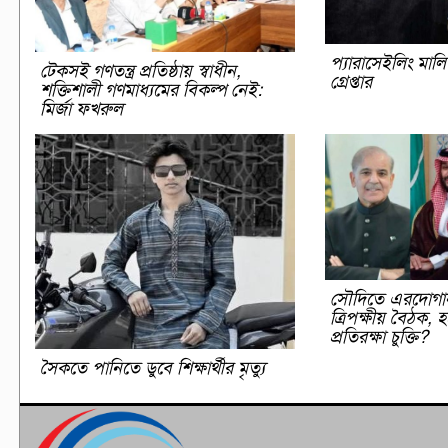
প্যারাসেইলিং মাল
টেকসই গণতন্ত্র প্রতিষ্ঠায় স্বাধীন,
গ্রেপ্তার
শক্তিশালী গণমাধ্যমের বিকল্প নেই:
মির্জা ফখরুল
সৌদিতে এরদোগা
ত্রিপক্ষীয় বৈঠক, হ
প্রতিরক্ষা চুক্তি?
সৈকতে পানিতে ডুবে শিক্ষার্থীর মৃত্যু