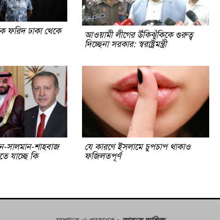
িক ফরিদ ঢাকা থেকে
আওয়ামী লীগের উঁকিঝুঁকিকে গুরুত্ব
দিচ্ছেনা সরকার: স্বরাষ্ট্রমন্ত্রী
ন-সালমান-শাহবাজ
যে কারণে ইসলামে চুপচাপ থাকাও
তে যাচ্ছে কি
ফজিলতপূর্ণ