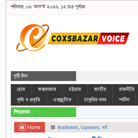
শনিবার, ০৮ অগাস্ট ২০২৬, ১২:৩৩ পূর্বাহ্ন
দৃষ্টি দিন:
হোম
কক্সবাজার
চট্টগ্রাম
জাতীয়
রাজনীতি
কৃষি ও প্রকৃতি
এক্সক্লুসিভ
চাকুরির খবর
পর্যটন
শিরোনাম :
Home
leadnews
,
topnews
,
ধর্ম