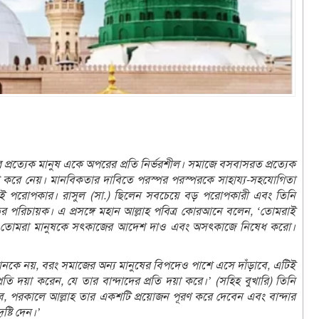
রত্যেক মানুষ একে অপরের প্রতি নির্ভরশীল। সমাজে বসবাসরত প্রত্যেক
াগ করে নেয়। মানবিকতার দাবিতে পরস্পর পরস্পরকে সাহায্য-সহযোগিতা
ই পরোপকার। রাসুল (সা.) ছিলেন সবচেয়ে বড় পরোপকারী এবং তিনি
বের পরিচায়ক। এ প্রসঙ্গে মহান আল্লাহ পবিত্র কোরআনে বলেন, ‘তোমরাই
হয়েছে। তোমরা মানুষকে সৎকাজের আদেশ দাও এবং অসৎকাজে নিষেধ করো।
ানকে নয়, বরং সমাজের অন্য মানুষের বিপদেও পাশে এসে দাঁড়াবে, এটিই
্রতি দয়া করেন, যে তার বান্দাদের প্রতি দয়া করে।’ (সহিহ বুখারি) তিনি
ে, পরকালে আল্লাহ তার একশটি প্রয়োজন পূরণ করে দেবেন এবং বান্দার
ষ্টি দেন।’