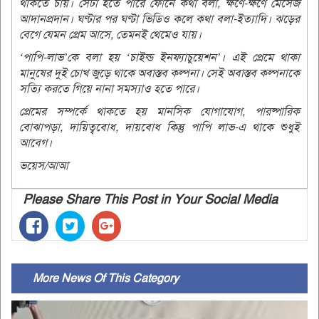
থাকতে চায়। সেটা হতে পারে ফোনে কথা বলা, ক্ষণে-ক্ষণে মেসেজ
আদানপ্রদান। ঘণ্টার পর ঘণ্টা ভিডিও কলে কথা বলা-ইত্যাদি। ঝড়ের
বেগে যেমন প্রেম আসে, তেমনই থেমেও যায়।
‘পাপি-লাভ’কে বলা হয় ‘চাইল্ড ইনফ্যাচুয়েশন’। এই প্রেমে থাকা
মানুষের দুই চোখ জুড়ে থাকে অবাস্তব কল্পনা। সেই অবাস্তব কল্পনাকে
সত্যি করতে গিয়ে নানা সমস্যাও হতে পারে।
প্রেমের সম্পর্কে থাকতে হয় মানসিক যোগাযোগ, পারষ্পারিক
বোঝাপড়া, দায়িত্ববোধ, দায়বোধ কিন্তু পাপি লাভ-এ থাকে শুধুই
আবেগ।
ভয়েস/আআ
Please Share This Post in Your Social Media
More News Of This Category