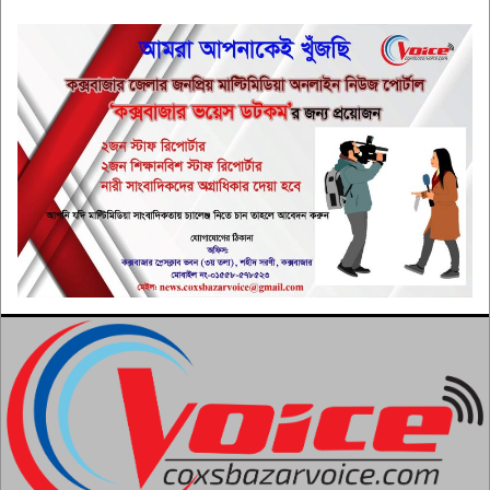
৫
আওয়ামী লীগের উঁকিঝুঁকিকে গুরুত্ব
দিচ্ছেনা সরকার: স্বরাষ্ট্রমন্ত্রী
৬
সৈকতে পানিতে ডুবে শিক্ষার্থীর মৃত্যু
৭
সৌদিতে এরদোগান-সালমান-শাহবাজ
ত্রিপক্ষীয় বৈঠক, হতে যাচ্ছে কি
৮
প্রতিরক্ষা চুক্তি?
যে কারণে ইসলামে চুপচাপ থাকাও
ফজিলতপূর্ণ
৯