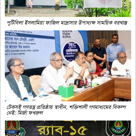
পুটিবিলা ইসলামিয়া ফাজিল মাদ্রাসার উপাধ্যক্ষ সাময়িক বরখাস্ত
টেকসই গণতন্ত্র প্রতিষ্ঠায় স্বাধীন, শক্তিশালী গণমাধ্যমের বিকল্প
নেই: মির্জা ফখরুল