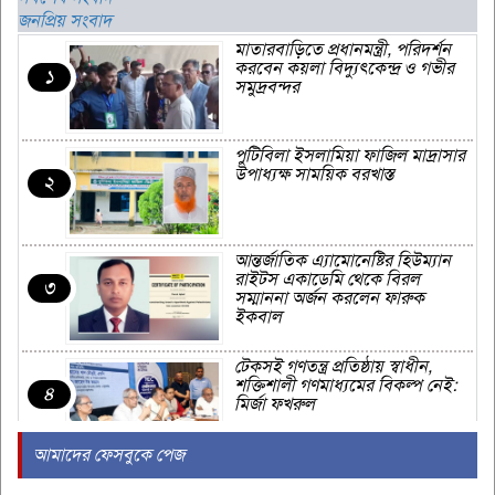
জনপ্রিয় সংবাদ
মাতারবাড়িতে প্রধানমন্ত্রী, পরিদর্শন
করবেন কয়লা বিদ্যুৎকেন্দ্র ও গভীর
১
সমুদ্রবন্দর
পুটিবিলা ইসলামিয়া ফাজিল মাদ্রাসার
উপাধ্যক্ষ সাময়িক বরখাস্ত
২
আন্তর্জাতিক এ্যামোনেষ্টির হিউম্যান
রাইটস একাডেমি থেকে বিরল
৩
সম্মাননা অর্জন করলেন ফারুক
ইকবাল
টেকসই গণতন্ত্র প্রতিষ্ঠায় স্বাধীন,
শক্তিশালী গণমাধ্যমের বিকল্প নেই:
৪
মির্জা ফখরুল
আমাদের ফেসবুকে পেজ
প্যারাসেইলিং মালিক ফরিদ ঢাকা
থেকে গ্রেপ্তার