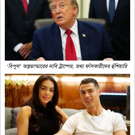
‘বিপুল’ অস্ত্রভান্ডারের দাবি ট্রাম্পের, তথ্য ফাঁসকারীদের হুঁশিয়ারি