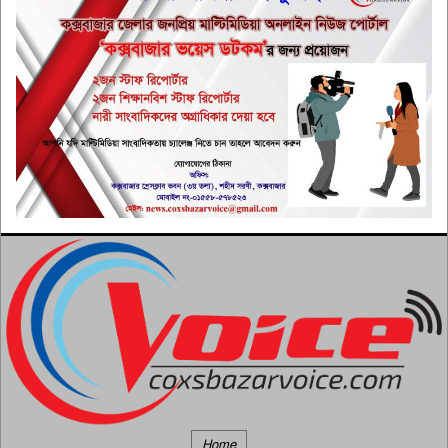
বাংলাদেশকে পরনির্ভরশীল ‘ক্লায়েন্ট
রাষ্ট্র’ হিসেবে দেখতে চায় না সরকার:
৬
পররাষ্ট্রমন্ত্রী
জাতিসংঘে জুলাই গণঅভ্যুত্থান দিবস
পালিত
৭
নির্যাতনের ঝুঁকি থাকলে রোহিঙ্গাদের
মিয়ানমারে ফেরত পাঠাবে না
৮
মালয়েশিয়া
গণতান্ত্রিক সংগ্রামের দলিল হবে জুলাই
জাদুঘর: প্রধানমন্ত্রী
৯
রোহিঙ্গা ক্যাম্পে পাহাড়ধসে আবারো
এক শিশুর মৃত্যু
১০
Home