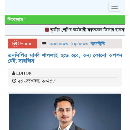
Toggle
navigat
শিরোনাম :
তৃতীয় শ্রেণির কর্মচারী ফারুকের ডিলার ব্যবসা, উপজে
Home
leadnews
,
topnews
,
রাজনীতি
এনসিপির মার্কা শাপলাই হতে হবে, অন্য কোনো অপশন
নেই: সারজিস
EDITOR
২৩ সেপ্টেম্বর, ২০২৫ /