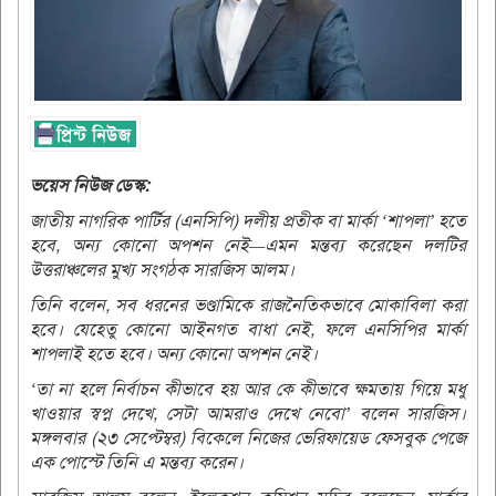
ভয়েস নিউজ ডেস্ক:
জাতীয় নাগরিক পার্টির (এনসিপি) দলীয় প্রতীক বা মার্কা ‘শাপলা’ হতে
হবে, অন্য কোনো অপশন নেই—এমন মন্তব্য করেছেন দলটির
উত্তরাঞ্চলের মুখ্য সংগঠক সারজিস আলম।
তিনি বলেন, সব ধরনের ভণ্ডামিকে রাজনৈতিকভাবে মোকাবিলা করা
হবে। যেহেতু কোনো আইনগত বাধা নেই, ফলে এনসিপির মার্কা
শাপলাই হতে হবে। অন্য কোনো অপশন নেই।
‘তা না হলে নির্বাচন কীভাবে হয় আর কে কীভাবে ক্ষমতায় গিয়ে মধু
খাওয়ার স্বপ্ন দেখে, সেটা আমরাও দেখে নেবো’ বলেন সারজিস।
মঙ্গলবার (২৩ সেপ্টেম্বর) বিকেলে নিজের ভেরিফায়েড ফেসবুক পেজে
এক পোস্টে তিনি এ মন্তব্য করেন।