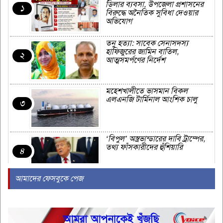
ডিলার ব্যবসা, উপজেলা প্রশাসনের
১
বিরুদ্ধে অনৈতিক সুবিধা দেওয়ার
অভিযোগ
তনু হত্যা: সাবেক সেনাসদস্য
হাফিজুরের জামিন বাতিল,
২
আত্মসমর্পণের নির্দেশ
মহেশখালীতে ভাসমান বিকল
এলএনজি টার্মিনাল আংশিক চালু
৩
‘বিপুল’ অস্ত্রভান্ডারের দাবি ট্রাম্পের,
তথ্য ফাঁসকারীদের হুঁশিয়ারি
৪
আমাদের ফেসবুকে পেজ
‘আমি আমার শারীরিক গঠন পছন্দ
করি’
৫