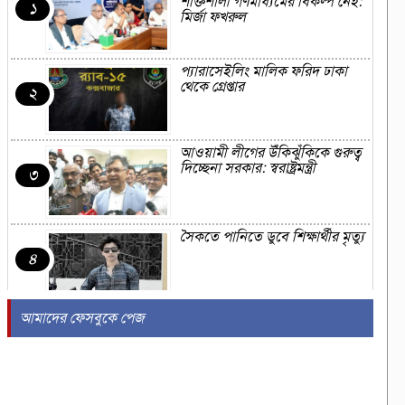
শক্তিশালী গণমাধ্যমের বিকল্প নেই:
১
মির্জা ফখরুল
প্যারাসেইলিং মালিক ফরিদ ঢাকা
থেকে গ্রেপ্তার
২
আওয়ামী লীগের উঁকিঝুঁকিকে গুরুত্ব
দিচ্ছেনা সরকার: স্বরাষ্ট্রমন্ত্রী
৩
সৈকতে পানিতে ডুবে শিক্ষার্থীর মৃত্যু
৪
আমাদের ফেসবুকে পেজ
সৌদিতে এরদোগান-সালমান-
শাহবাজ ত্রিপক্ষীয় বৈঠক, হতে যাচ্ছে
৫
কি প্রতিরক্ষা চুক্তি?