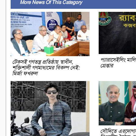
More News Of This Category
প্যারাসেইলিং মাল
টেকসই গণতন্ত্র প্রতিষ্ঠায় স্বাধীন,
গ্রেপ্তার
শক্তিশালী গণমাধ্যমের বিকল্প নেই:
মির্জা ফখরুল
সৌদিতে এরদোগা