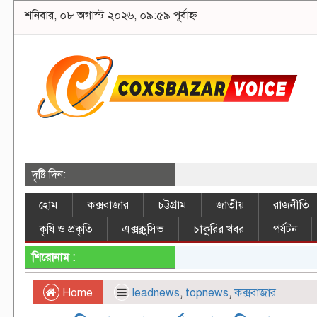
শনিবার, ০৮ অগাস্ট ২০২৬, ০৯:৫৯ পূর্বাহ্ন
দৃষ্টি দিন:
হোম
কক্সবাজার
চট্টগ্রাম
জাতীয়
রাজনীতি
কৃষি ও প্রকৃতি
এক্সক্লুসিভ
চাকুরির খবর
পর্যটন
শিরোনাম :
Home
leadnews
,
topnews
,
কক্সবাজার