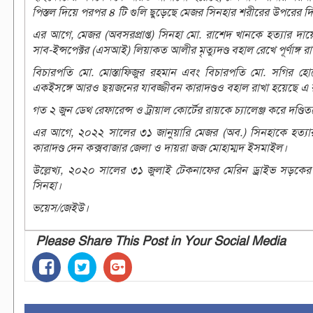
পিস্তল দিয়ে পরপর ৪ টি গুলি ছুড়েছে মেজর সিনহার শরীরের উপরের দ
এর আগে, মেজর (অবসরপ্রাপ্ত) সিনহা মো. রাশেদ খানকে হত্যার দায়ে বর
সাব-ইন্সপেক্টর (এসআই) লিয়াকত আলীর মৃত্যুদণ্ড বহাল রেখে পূর্ণাঙ্গ 
বিচারপতি মো. মোস্তাফিজুর রহমান এবং বিচারপতি মো. সগির হোসেন
একইসঙ্গে আরও ছয়জনের যাবজ্জীবন কারাদণ্ডও বহাল রাখা হয়েছে এ 
গত ২ জুন ডেথ রেফারেন্স ও ট্রায়াল কোর্টের রায়কে চ্যালেঞ্জ করে দণ্
এর আগে, ২০২২ সালের ৩১ জানুয়ারি মেজর (অব.) সিনহাকে হত্যার 
কারাদণ্ড দেন কক্সবাজার জেলা ও দায়রা জজ মোহাম্মদ ইসমাইল।
উল্লেখ্য, ২০২০ সালের ৩১ জুলাই টেকনাফের মেরিন ড্রাইভ সড়কের
সিনহা।
ভয়েস/জেইউ।
Please Share This Post in Your Social Media