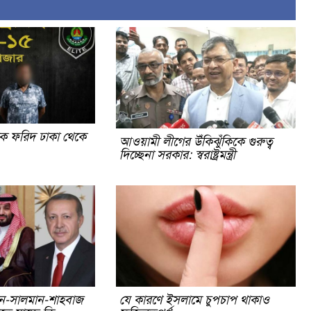
িক ফরিদ ঢাকা থেকে
আওয়ামী লীগের উঁকিঝুঁকিকে গুরুত্ব
দিচ্ছেনা সরকার: স্বরাষ্ট্রমন্ত্রী
ন-সালমান-শাহবাজ
যে কারণে ইসলামে চুপচাপ থাকাও