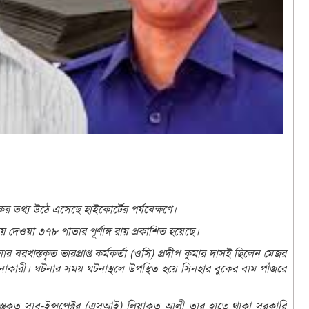
কর তথ্য উঠে এসেছে হাইকোর্টের পর্যবেক্ষণে।
য় দেওয়া ৩৭৮ পাতার পূর্ণাঙ্গ রায় প্রকাশিত হয়েছে।
র বরখাস্তকৃত ভারপ্রাপ্ত কর্মকর্তা (ওসি) প্রদীপ কুমার দাসই ছিলেন মেজর
্পনাকারী। ঘটনার সময় ঘটনাস্থলে উপস্থিত হয়ে সিনহার বুকের বাম পাঁজরে
স্তকৃত সাব-ইন্সপেক্টর (এসআই) লিয়াকত আলী তার হাতে থাকা সরকারি