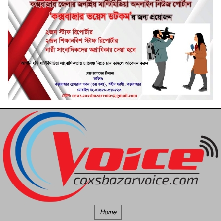
ঐকমত্যের ভিত্তিতেই জনপ্রত্যাশার
সংবিধান সংস্কার চান সালাহউদ্দিন
৬
আহমদ
ভিনিসিয়ুস কি তাহলে রিয়ালেই
থাকছেন?
৭
সৈকতে প্যারাসেইলিং বন্ধে সরকারকে
আইনি নোটিশ
৮
মহেশখালী প্রেস ক্লাবে তিন নতুন
সদস্য, সাংবাদিক মহলে উৎসাহ
৯
দরিয়ানগরে প্যারাসেইলিং থেকে
ছিটকে পড়ে পর্যটকের মৃত্যূ
১০
Home