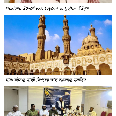
প্যারিসের উদ্দেশে ঢাকা ছাড়লেন ড. মুহাম্মদ ইউনূস
নানা ঘটনার সাক্ষী মিশরের আল আজহার মসজিদ