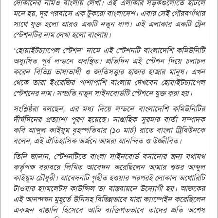
দোকানের নামও বাংলায় লেখা। এই এলাকার সড়কগুলোতে হাঁটলে
মনে হয়, দূর পরবাসে এক টুকরো বাংলাদেশ। এবার সেই গৌরবগাঁথার
সাথে যুক্ত হলো আরও একটি নতুন ধাপ। এই এলাকার একটি ট্রেন
স্টেশনটির নাম লেখা হলো বাংলায়।
‘হোয়াইটচ্যাপেল স্টেশন’ নামে এই স্টেশনটি বাংলাদেশি কমিউনিটি
অধ্যুষিত পূর্ব লন্ডনে অবস্থিত। প্রতিদিন এই স্টেশন দিয়ে চলাচল
করেন বিভিন্ন ভাষাভাষী ও জাতিসত্ত্বার হাজার হাজার মানুষ। এখন
থেকে তারা ইংরেজির পাশাপাশি বাংলায় দেখবেন হোয়াইটচ্যাপেল
স্টেশনের নাম। সম্প্রতি নতুন সাইন‌বোর্ডটি স্টেশ‌নে যুক্ত করা হয়।
সংশ্লিষ্ঠরা বলছেন, এর মধ্য দিয়ে লন্ড‌নে বাংলাদেশি কমিউনিটির
দীর্ঘদি‌নের প্রত‌্যাশা পূরণ হয়েছে। সাপ্তা‌হিক সুরমার বার্তা সম্পাদক
ক‌বি আব্দুল কাইয়ুম বৃহস্প‌তিবার (১০ মার্চ) রা‌তে বাংলা ট্রিবিউন‌কে
ব‌লেন, এই ঐতিহাসিক অর্জনে আমরা আনন্দিত ও উজ্জীবিত।
তি‌নি জানান, স্টেশনটিতে বাংলা সাইনবোর্ড বসানোর জন্য যথাযথ
কর্তৃপক্ষ বরাবরে লিখিত আবেদন করেছিলেন আমার শ্বশুর আব্দুল
কাইয়ূম চৌধুরী। আবেদনটি গৃহীত হওয়ার পরপরই লোকাল অথোরিটি
টাওয়ার হ্যামলেটস কাউন্সিল তা বাস্তবায়নে উদ্যোগী হয়। আজকের
এই আনন্দঘন মুহূর্তে উনিসহ বিভিন্নভাবে যারা ক্যাম্পেইন করেছিলেন
একজন বাঙালি হিসেবে আমি ব্যক্তিগতভাবে তাদের প্রতি অশেষ