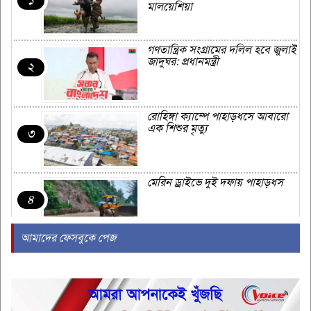
১
মালয়েশিয়া
গণতান্ত্রিক সংগ্রামের দলিল হবে জুলাই
জাদুঘর: প্রধানমন্ত্রী
২
রোহিঙ্গা ক্যাম্পে পাহাড়ধসে আবারো
এক শিশুর মৃত্যু
৩
মেরিন ড্রাইভে দুই দফায় পাহাড়ধস
৪
আমাদের ফেসবুকে পেজ
ইসরায়েলের সঙ্গে আমিরাতের
অস্ত্রচুক্তির গোপন তথ্য ফাঁস
৫