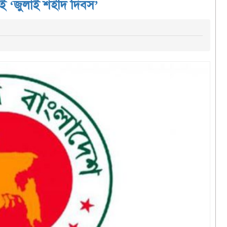
াই ‘জুলাই শহীদ দিবস’