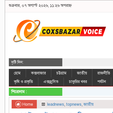
শুক্রবার, ০৭ অগাস্ট ২০২৬, ১১:২৬ অপরাহ্ন
দৃষ্টি দিন:
হোম
কক্সবাজার
চট্টগ্রাম
জাতীয়
রাজনীতি
কৃষি ও প্রকৃতি
এক্সক্লুসিভ
চাকুরির খবর
পর্যটন
শিরোনাম :
Home
leadnews
,
topnews
,
জাতীয়