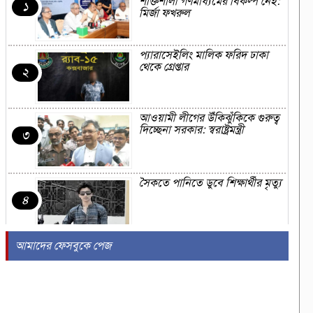
শক্তিশালী গণমাধ্যমের বিকল্প নেই:
১
মির্জা ফখরুল
প্যারাসেইলিং মালিক ফরিদ ঢাকা
থেকে গ্রেপ্তার
২
আওয়ামী লীগের উঁকিঝুঁকিকে গুরুত্ব
দিচ্ছেনা সরকার: স্বরাষ্ট্রমন্ত্রী
৩
সৈকতে পানিতে ডুবে শিক্ষার্থীর মৃত্যু
৪
আমাদের ফেসবুকে পেজ
সৌদিতে এরদোগান-সালমান-
শাহবাজ ত্রিপক্ষীয় বৈঠক, হতে যাচ্ছে
৫
কি প্রতিরক্ষা চুক্তি?