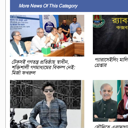
More News Of This Category
প্যারাসেইলিং মাল
টেকসই গণতন্ত্র প্রতিষ্ঠায় স্বাধীন,
গ্রেপ্তার
শক্তিশালী গণমাধ্যমের বিকল্প নেই:
মির্জা ফখরুল
সৌদিতে এরদোগা