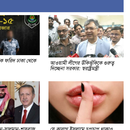
িক ফরিদ ঢাকা থেকে
আওয়ামী লীগের উঁকিঝুঁকিকে গুরুত্ব
দিচ্ছেনা সরকার: স্বরাষ্ট্রমন্ত্রী
ন-সালমান-শাহবাজ
যে কারণে ইসলামে চুপচাপ থাকাও