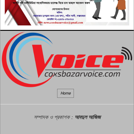
নতুন তালিকা হবে ইয়াবা
কারবারিদের, অপহরণ রোধে বসবে
৭
দুই সেনা ক্যাম্প: স্বরাষ্ট্রমন্ত্রী
নাইক্ষ্যংছড়িতে মালিকবিহীন বিপুল
পরিমাণ ইয়াবা উদ্ধার
৮
পেকুয়ার মগনামায় ওযু করতে গিয়ে
মসজিদের ইমামের মৃত্যু
৯
তৃতীয় শ্রেণির কর্মচারী ফারুকের
Home
ডিলার ব্যবসা, উপজেলা প্রশাসনের
১০
বিরুদ্ধে অনৈতিক সুবিধা দেওয়ার
অভিযোগ
সম্পাদক ও প্রকাশক
:
আবদুল আজিজ