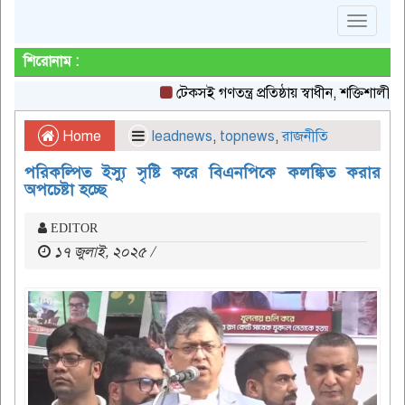
Toggle
navigat
শিরোনাম :
টেকসই গণতন্ত্র প্রতিষ্ঠায় স্বাধীন, শক্তিশালী গণমাধ
Home
leadnews
,
topnews
,
রাজনীতি
পরিকল্পিত ইস্যু সৃষ্টি করে বিএনপিকে কলঙ্কিত করার
অপচেষ্টা হচ্ছে
EDITOR
১৭ জুলাই, ২০২৫ /