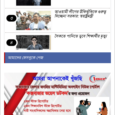
আওয়ামী লীগের উঁকিঝুঁকিকে গুরুত্ব
দিচ্ছেনা সরকার: স্বরাষ্ট্রমন্ত্রী
৩
সৈকতে পানিতে ডুবে শিক্ষার্থীর মৃত্যু
৪
আমাদের ফেসবুকে পেজ
সৌদিতে এরদোগান-সালমান-শাহবাজ
ত্রিপক্ষীয় বৈঠক, হতে যাচ্ছে কি
৫
প্রতিরক্ষা চুক্তি?
যে কারণে ইসলামে চুপচাপ থাকাও
ফজিলতপূর্ণ
৬