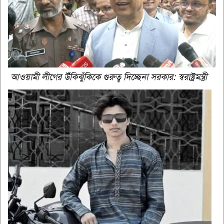
আওয়ামী লীগের উঁকিঝুঁকিকে গুরুত্ব দিচ্ছেনা সরকার: স্বরাষ্ট্রমন্ত্রী