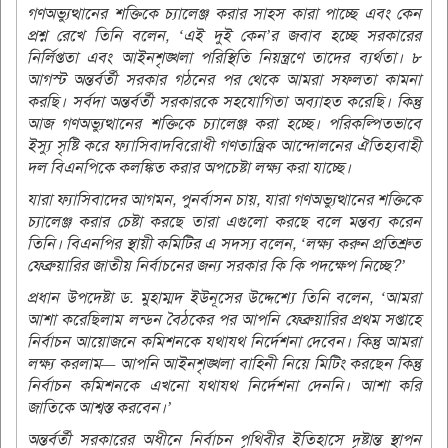
গণঅভ্যুত্থানের শক্তিকে চ্যালেঞ্জ করার সাহস কারা পাচ্ছে এবং কেন
প্রশ্ন রেখে তিনি বলেন, ‘এই দুই কেন’র জবাব হচ্ছে সরকারের
নির্লিপ্ততা এবং আইনশৃঙ্খলা পরিস্থিতি নিয়ন্ত্রণে তাদের ব্যর্থতা। ৮
আগস্ট অন্তর্বর্তী সরকার গঠনের পর থেকে আমরা সফলতা কামনা
করছি। সর্বদা অন্তর্বর্তী সরকারকে সহযোগিতা অব্যাহত করেছি। কিন্তু
আজ গণঅভ্যুত্থানের শক্তিকে চ্যালেঞ্জ করা হচ্ছে। পরিকল্পিতভাবে
ইস্যু সৃষ্টি করে ফ্যাসিবাদবিরোধী গণতান্ত্রিক আন্দোলনের ঐতিহ্যবাহী
দল বিএনপিকে কলঙ্কিত করার অপচেষ্টা লক্ষ্য করা যাচ্ছে।
যারা ফ্যাসিবাদের আগমন, পুনর্বাসন চায়, যারা গণঅভ্যুত্থানের শক্তিকে
চ্যালেঞ্জ করার চেষ্টা করছে তারা এগুলো করছে বলে মন্তব্য করেন
তিনি। বিএনপির স্থায়ী কমিটির এ সদস্য বলেন, ‘লক্ষ্য করুন প্রতিশ্রুত
ফেব্রুয়ারির জাতীয় নির্বাচনের জন্য সরকার কি কি পদক্ষেপ নিচ্ছে?’
প্রধান উপদেষ্টা ড. মুহাম্মদ ইউনূসের উদ্দেশ্যে তিনি বলেন, ‘আমরা
আশা করেছিলাম লন্ডন বৈঠকের পর আপনি ফেব্রুয়ারির প্রথম সপ্তাহে
নির্বাচন আয়োজনে কমিশনকে যথাযথ নির্দেশনা দেবেন। কিন্তু আমরা
লক্ষ্য করলাম— আপনি আইনশৃঙ্খলা বাহিনী নিয়ে মিটিং করছেন কিন্তু
নির্বাচন কমিশনকে এখনো যথাযথ নির্দেশনা দেননি। আশা করি
জাতিকে আশ্বস্ত করবেন।’
অন্তর্বর্তী সরকারের অধীনে নির্বাচন পৃথিবীর ইতিহাসে দৃষ্টান্ত স্থাপন