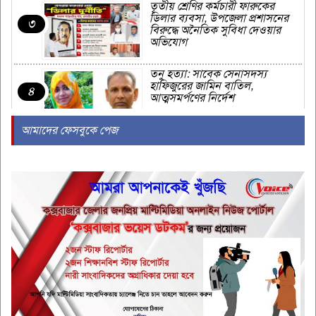
তৃতীয় শ্রেণির কর্মচারী ফারুকের
ডিলার ব্যবসা, উপজেলা প্রশাসনের
৩
বিরুদ্ধে অনৈতিক সুবিধা দেওয়ার
অভিযোগ
তনু হত্যা: সাবেক সেনাসদস্য
হাফিজুরের জামিন বাতিল,
৪
আত্মসমর্পণের নির্দেশ
আমাদের ফেসবুকে পেজ
মহেশখালীতে ভাসমান বিকল
এলএনজি টার্মিনাল আংশিক চালু
৫
‘বিপুল’ অস্ত্রভান্ডারের দাবি ট্রাম্পের,
তথ্য ফাঁসকারীদের হুঁশিয়ারি
৬
‘আমি আমার শারীরিক গঠন পছন্দ
করি’
৭