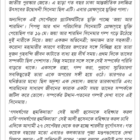
জাতীয় পুরস্কার জেতে। এ ছাড়া গত বছর ঢাকা আন্তর্জাতিক চলচ্চিত্র
উৎসবের উদ্বোধনী সিনেমা ছিল এটি। এবার প্রেক্ষাগৃহে মুক্তির পালা।
অন্যদিকে এই সেপ্টেম্বরে প্ল্যাটফর্মটিতে মুক্তি পাচ্ছে ‘জয়া আর
শারমিন’। পিপলু আর খান পরিচালিত সিনেমাটি প্রেক্ষাগৃহে মুক্তি
পেয়েছিল গত ১৬ মে। জয়া আর শারমিন সিনেমার গল্প গড়ে উঠেছে
দুই নারীকে নিয়ে। জয়া একজন অভিনেত্রী; অন্যজন তার সহকারী।
করোনা মহামারীর কারণে বাইরের জগতের সঙ্গে বিচ্ছিন্ন হয়ে তারা
দুজন গৃহবন্দি জীবন কাটাতে বাধ্য হয় দীর্ঘ সময়। প্রথম দিকে তাদের
সম্পর্কটা ছিল পেশাগত। কিন্তু সময়ের সঙ্গে সঙ্গে সেই সম্পর্কের পরিধি
বাড়তে থাকে। একসঙ্গে রান্না, গল্প করা, পুরনো স্মৃতিচারণা
সবকিছুতেই তারা একে অপরের সঙ্গী হয়ে ওঠে। তারপরও এ
ঘনিষ্ঠতার মধ্যে ছিল অদৃশ্য এক দেয়াল। জয়ার তারকাখ্যাতি এবং
শারমিনের সাধারণ জীবনের ফারাক একটা সময় তাদের সম্পর্ককে
জটিল করে তোলে। সম্পর্কের উত্থান-পতনের গল্পই দেখা যাবে এই
সিনেমায়।
‘গণধর্ষণের হুমকিদাতা’ সেই আলী হুসেনকে বহিষ্কার করল
ঢাবি‘গণধর্ষণের হুমকিদাতা’ সেই আলী হুসেনকে বহিষ্কার করল ঢাবি
এদিকে আগামী ২৭ সেপ্টেম্বর থেকে শুরু হচ্ছে শারদীয় দুর্গোৎসব। গত
কয়েক বছরের মতো এবারও কলকাতার পূজা মণ্ডপগুলোতে দেখা
মিলবে জয়ার। এই অভিনেত্রী বলেন, ‘পূজা বললে একটাই নাম মনে