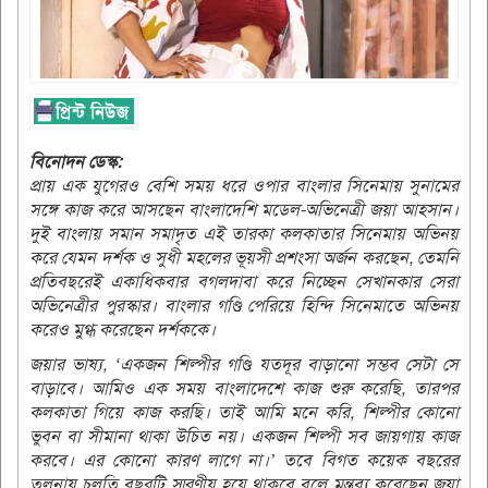
বিনোদন ডেস্ক:
প্রায় এক যুগেরও বেশি সময় ধরে ওপার বাংলার সিনেমায় সুনামের
সঙ্গে কাজ করে আসছেন বাংলাদেশি মডেল-অভিনেত্রী জয়া আহসান।
দুই বাংলায় সমান সমাদৃত এই তারকা কলকাতার সিনেমায় অভিনয়
করে যেমন দর্শক ও সুধী মহলের ভূয়সী প্রশংসা অর্জন করছেন, তেমনি
প্রতিবছরেই একাধিকবার বগলদাবা করে নিচ্ছেন সেখানকার সেরা
অভিনেত্রীর পুরস্কার। বাংলার গণ্ডি পেরিয়ে হিন্দি সিনেমাতে অভিনয়
করেও মুগ্ধ করেছেন দর্শককে।
জয়ার ভাষ্য, ‘একজন শিল্পীর গণ্ডি যতদূর বাড়ানো সম্ভব সেটা সে
বাড়াবে। আমিও এক সময় বাংলাদেশে কাজ শুরু করেছি, তারপর
কলকাতা গিয়ে কাজ করছি। তাই আমি মনে করি, শিল্পীর কোনো
ভুবন বা সীমানা থাকা উচিত নয়। একজন শিল্পী সব জায়গায় কাজ
করবে। এর কোনো কারণ লাগে না।’ তবে বিগত কয়েক বছরের
তুলনায় চলতি বছরটি স্মরণীয় হয়ে থাকবে বলে মন্তব্য করেছেন জয়া