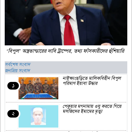
‘বিপুল’ অস্ত্রভান্ডারের দাবি ট্রাম্পের, তথ্য ফাঁসকারীদের হুঁশিয়ারি
সর্বশেষ সংবাদ
জনপ্রিয় সংবাদ
নাইক্ষ্যংছড়িতে মালিকবিহীন বিপুল
পরিমাণ ইয়াবা উদ্ধার
১
পেকুয়ার মগনামায় ওযু করতে গিয়ে
মসজিদের ইমামের মৃত্যু
২