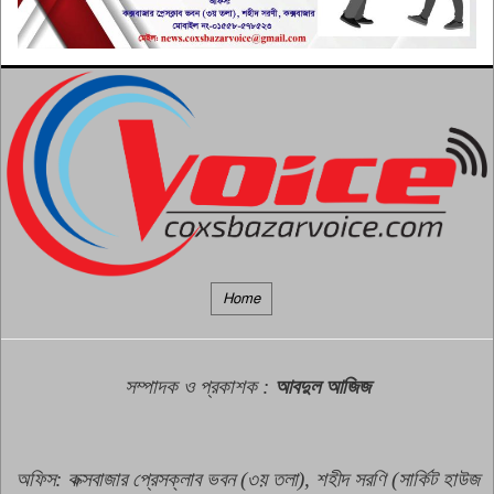
বাংলাদেশকে পরনির্ভরশীল ‘ক্লায়েন্ট
রাষ্ট্র’ হিসেবে দেখতে চায় না সরকার:
৮
পররাষ্ট্রমন্ত্রী
জাতিসংঘে জুলাই গণঅভ্যুত্থান দিবস
পালিত
৯
নির্যাতনের ঝুঁকি থাকলে রোহিঙ্গাদের
মিয়ানমারে ফেরত পাঠাবে না
১০
মালয়েশিয়া
Home
সম্পাদক ও প্রকাশক
:
আবদুল আজিজ
অফিস: কক্সবাজার প্রেসক্লাব ভবন (৩য় তলা), শহীদ সরণি (সার্কিট হাউজ