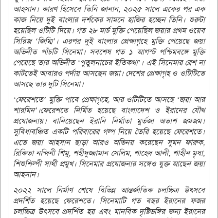
আহসান। কারণ হিসেবে তিনি জানান, ২০২৫ সালে একের পর এক
কাজ নিয়ে দুই বাংলার দর্শকের সামনে হাজির হচ্ছেন তিনি। শুরুটা
হয়েছিল ওটিটি দিয়ে। গত ২৮ মার্চ মুক্তি পেয়েছিল জয়ার প্রথম ওয়েব
সিরিজ ‘জিম্মি’। এরপর দুই বাংলার প্রেক্ষাগৃহে মুক্তি পেয়েছে জয়া
অভিনীত পাঁচটি সিনেমা। সবশেষ গত ১ আগস্ট পশ্চিমবঙ্গে মুক্তি
পেয়েছে তার অভিনীত ‘পুতুলনাচের ইতিকথা’। এই সিনেমার রেশ না
কাটতেই আবারও পর্দায় আসছেন জয়া। দেশের প্রেক্ষাগৃহ ও ওটিটিতে
আসছে তার দুটি সিনেমা।
‘ফেরেশতে’ মুক্তি পাবে প্রেক্ষাগৃহে, আর ওটিটিতে আসছে ‘জয়া আর
শারমিন’।ফেরেশতে নির্মিত হয়েছে বাংলাদেশ ও ইরানের যৌথ
প্রযোজনায়। বানিয়েছেন ইরানি নির্মাতা মুর্তজা অতাশ জমজম।
সুবিধাবঞ্চিত একটি পরিবারের গল্প নিয়ে তৈরি হয়েছে ফেরেশতে।
এতে জয়া আহসান ছাড়া আরও অভিনয় করেছেন সুমন ফারুক,
রিকিতা নন্দিনী শিমু, শহীদুজ্জামান সেলিম, শাহেদ আলী, শাহীন মৃধা,
শিশুশিল্পী সাথী প্রমুখ। সিনেমার প্রযোজনার সঙ্গেও যুক্ত আছেন জয়া
আহসান।
২০২২ সালে নির্মাণ শেষে বিভিন্ন আন্তর্জাতিক চলচ্চিত্র উৎসবে
প্রদর্শিত হয়েছে ফেরেশতে। সিনেমাটি গত বছর ইরানের ফজর
চলচ্চিত্র উৎসবে প্রদর্শিত হয় এবং মানবিক দৃষ্টিভঙ্গির জন্য ইরানের