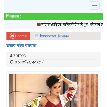
Toggle
navigat
শিরোনাম :
নাইক্ষ্যংছড়িতে মালিকবিহীন বিপুল পরিমাণ ইয়াবা উদ্ধ
Home
leadnews
,
বিনোদন
জয়ার বছর রমরমা
EDITOR
৩ সেপ্টেম্বর, ২০২৫ /