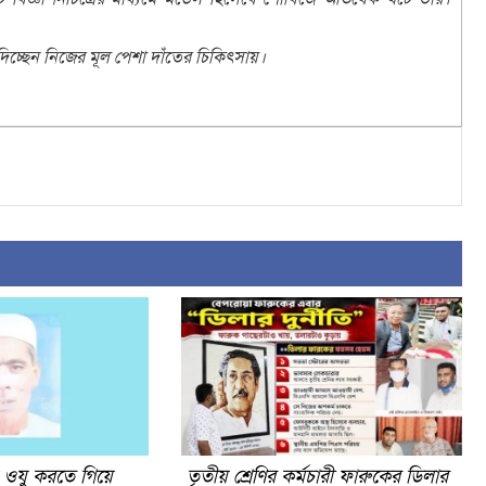
িচ্ছেন নিজের মূল পেশা দাঁতের চিকিৎসায়।
 ওযু করতে গিয়ে
তৃতীয় শ্রেণির কর্মচারী ফারুকের ডিলার