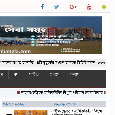
্বাগত জানাচ্ছি। প্রতিমুহূর্তের সংবাদ জানতে ভিজিট করুন -www.coxsbaz
ইল
ধর্ম
সাহিত্য
প্রবাসে
কলাম
নাইক্ষ্যংছড়িতে মালিকবিহীন বিপুল পরিমাণ ইয়াবা উদ্ধার
পেকুয়ার ম
সর্বশেষ সংবাদ
জনপ্রিয় সংবাদ
নাইক্ষ্যংছড়িতে মালিকবিহীন বিপুল