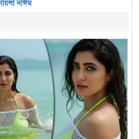
নায়লা নাঈম