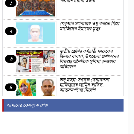
পরিমাণ ইয়াবা উদ্ধার
১
পেকুয়ার মগনামায় ওযু করতে গিয়ে
মসজিদের ইমামের মৃত্যু
২
তৃতীয় শ্রেণির কর্মচারী ফারুকের
ডিলার ব্যবসা, উপজেলা প্রশাসনের
৩
বিরুদ্ধে অনৈতিক সুবিধা দেওয়ার
অভিযোগ
তনু হত্যা: সাবেক সেনাসদস্য
হাফিজুরের জামিন বাতিল,
৪
আত্মসমর্পণের নির্দেশ
আমাদের ফেসবুকে পেজ
মহেশখালীতে ভাসমান বিকল
এলএনজি টার্মিনাল আংশিক চালু
৫