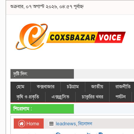
শুক্রবার, ০৭ অগাস্ট ২০২৬, ০৪:৫৭ পূর্বাহ্ন
দৃষ্টি দিন:
হোম
কক্সবাজার
চট্টগ্রাম
জাতীয়
রাজনীতি
কৃষি ও প্রকৃতি
এক্সক্লুসিভ
চাকুরির খবর
পর্যটন
শিরোনাম :
Home
leadnews
,
বিনোদন