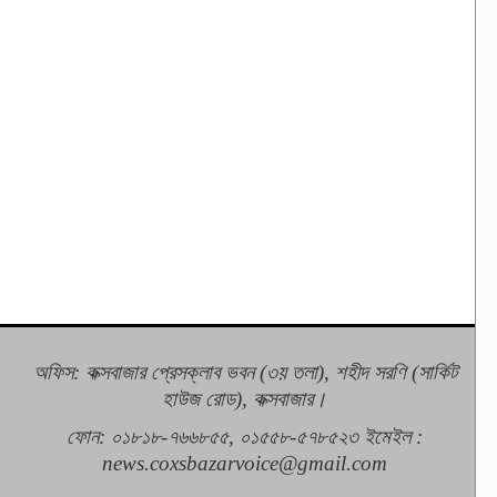
অফিস: কক্সবাজার প্রেসক্লাব ভবন (৩য় তলা), শহীদ সরণি (সার্কিট
হাউজ রোড), কক্সবাজার।
ফোন: ০১৮১৮-৭৬৬৮৫৫, ০১৫৫৮-৫৭৮৫২৩
ইমেইল :
news.coxsbazarvoice@gmail.com