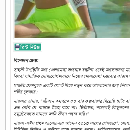
বিনোদন ডেস্ক:
সাহসী উপস্থিতি আর খোলামেলা ভাবনায় বহুদিন ধরেই আলোচনায় মড
কিংবা সামাজিক যোগাযোগমাধ্যমে নিজের খোলামেলা মন্তব্যের কারণে 
সম্প্রতি ফেসবুকে একটি পোস্ট দিয়ে নতুন করে আলোচনার জন্ম দিলেন
শরীর চুলকায়।
নায়লার ভাষায়, “জীবনে কমপক্ষে ৫০ বার কক্সবাজার গিয়েছি শুটিং বা 
এত বেশি যে নামতে ইচ্ছে করে না। দ্বিতীয়ত, নামলেই কিছুক্ষণ
সমুদ্রসৈকতে নামতে আমি ভীষণ পছন্দ করি।”
নায়লা নাঈম প্রথম আলোচনায় আসেন ২০১৩ সালের শেষভাগে। সোশ্যাল 
মিউজিক ভিডিও ও নাটকে কাজ বাড়তে থাকে। গ্রামীণফোনের একটি 