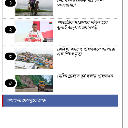
মিয়ানমারে ফেরত পাঠাবে না
১
মালয়েশিয়া
গণতান্ত্রিক সংগ্রামের দলিল হবে
জুলাই জাদুঘর: প্রধানমন্ত্রী
২
রোহিঙ্গা ক্যাম্পে পাহাড়ধসে আবারো
এক শিশুর মৃত্যু
৩
মেরিন ড্রাইভে দুই দফায় পাহাড়ধস
৪
আমাদের ফেসবুকে পেজ
ইসরায়েলের সঙ্গে আমিরাতের
অস্ত্রচুক্তির গোপন তথ্য ফাঁস
৫