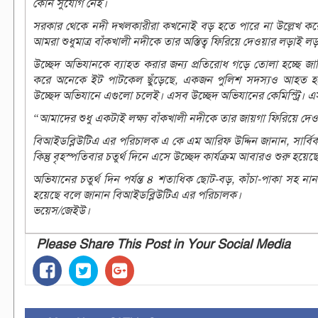
কোন সুযোগ নেই।
সরকার থেকে নদী দখলকারীরা কখনোই বড় হতে পারে না উল্লেখ করে আ
আমরা শুধুমাত্র বাঁকখালী নদীকে তার অস্তিত্ব ফিরিয়ে দেওয়ার লড়া
উচ্ছেদ অভিযানকে ব্যাহত করার জন্য প্রতিরোধ গড়ে তোলা হচ্ছে জা
করে অনেকে ইট পাটকেল ছুঁড়েছে, একজন পুলিশ সদস্যও আহত হ
উচ্ছেদ অভিযানে এগুলো চলেই। এসব উচ্ছেদ অভিযানের কেমিস্ট্রি
“আমাদের শুধু একটাই লক্ষ্য বাঁকখালী নদীকে তার জায়গা ফিরিয়ে দেওয়া
বিআইডব্লিউটিএ এর পরিচালক এ কে এম আরিফ উদ্দিন জানান, সার্বিক 
কিন্তু বৃহস্পতিবার চতুর্থ দিনে এসে উচ্ছেদ কার্যক্রম আবারও শুরু হ
অভিযানের চতুর্থ দিন পর্যন্ত ৪ শতাধিক ছোট-বড়, কাঁচা-পাকা সহ ন
হয়েছে বলে জানান বিআইডব্লিউটিএ এর পরিচালক।
ভয়েস/জেইউ।
Please Share This Post in Your Social Media