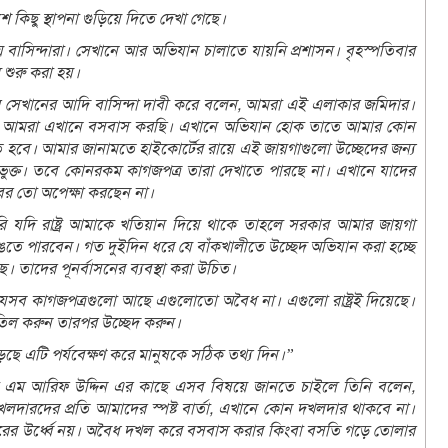
 কিছু স্থাপনা গুড়িয়ে দিতে দেখা গেছে।
াসিন্দারা। সেখানে আর অভিযান চালাতে যায়নি প্রশাসন। বৃহস্পতিবার
 শুরু করা হয়।
র সেখানের আদি বাসিন্দা দাবী করে বলেন, আমরা এই এলাকার জমিদার।
েকে আমরা এখানে বসবাস করছি। এখানে অভিযান হোক তাতে আমার কোন
ে হবে। আমার জানামতে হাইকোর্টের রায়ে এই জায়গাগুলো উচ্ছেদের জন্য
কাভুক্ত। তবে কোনরকম কাগজপত্র তারা দেখাতে পারছে না। এখানে যাদের
ের তো অপেক্ষা করছেন না।
 যদি রাষ্ট্র আমাকে খতিয়ান দিয়ে থাকে তাহলে সরকার আমার জায়গা
তে পারবেন। গত দুইদিন ধরে যে বাঁকখালীতে উচ্ছেদ অভিযান করা হচ্ছে
তাদের পূনর্বাসনের ব্যবস্থা করা উচিত।
েসব কাগজপত্রগুলো আছে এগুলোতো অবৈধ না। এগুলো রাষ্ট্রই দিয়েছে।
াতিল করুন তারপর উচ্ছেদ করুন।
পড়ছে এটি পর্যবেক্ষণ করে মানুষকে সঠিক তথ্য দিন।”
ে এম আরিফ উদ্দিন এর কাছে এসব বিষয়ে জানতে চাইলে তিনি বলেন,
খলদারদের প্রতি আমাদের স্পষ্ট বার্তা, এখানে কোন দখলদার থাকবে না।
 উর্ধ্বে নয়। অবৈধ দখল করে বসবাস করার কিংবা বসতি গড়ে তোলার