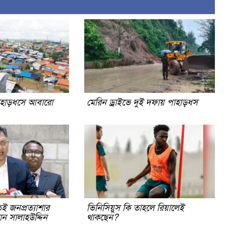
ে পাহাড়ধসে আবারো
মেরিন ড্রাইভে দুই দফায় পাহাড়ধস
েই জনপ্রত্যাশার
ভিনিসিয়ুস কি তাহলে রিয়ালেই
ান সালাহউদ্দিন
থাকছেন?