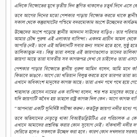
এদিকে বিক্ষোভের মুখে তৃতীয় দিন স্থগিত থাকলেও চতুর্থ দিনে এসে বেশ
তবে আগের দিনের মতো পেশকার পাড়ায় বিক্ষোভ করতে থাকে স্থানীয় ব
সকাল থেকে কস্তুরাঘাটের পশ্চিমে বদরমোকাম অংশে উচ্ছেদের কার্যক্রম
উচ্ছেদের অংশে পড়েছে স্থানীয় আদনান সাউদের বাড়িও। তার পরিবা
আমার চৌদ্দ পুরুষ এই এলাকার বাসিন্দা। একদম প্রাচীন আমল থ
আপত্তি নেই। তবে এই অভিযানটি সবার জন্য সমান হতে হবে, সুষ্ঠু হত
তালিকাভুক্ত নয়। কিন্তু তারা বলছে এই জায়গাগুলোও তাদের তালি
জায়গা আছে তারা যাবতীয় সব কাগজপত্র দেখা যে চাইলেও তারা এসব
পেশকার পাড়ার বিক্ষোভে স্থানীয় নুরুল আমিন বলেন, আমি মনে করি
কিভাবে ভাঙবে। আগে তো খতিয়ান বিলুপ্ত করতে হবে তারপর তারা ভাঙ
এখানে অধিকাংশ মানুষের কাগজ আছে। তারা এখন পথে পথে হয়ে গেছে। 
শাহাদাত হোসেন নামের এক বাসিন্দা বলেন, শত শত মানুষের কাছে য
যদি জায়গাটি অবৈধ হয় তাহলে রাষ্ট্র কাগজ দিল কেন। আগে কাগজ ব
“আপনারা একটি সুনির্দিষ্ট সমীক্ষা করুন। কতটুকু জায়গা নদীর মধ্যে 
তবে অভিযানের নেতৃত্বে থাকা বিআইডব্লিউটিএ এর পরিচালক এ ক
এখানে আমাদের প্রশ্নবিদ্ধ করার কোন সুযোগ নেই। বাঁকখালী নদীর দ
দেরিতে হলেও সকলকে উচ্ছেদ করা হবে। কারণ কোন দখলদার সরকারের