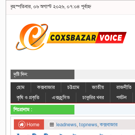
বৃহস্পতিবার, ০৬ অগাস্ট ২০২৬, ০৭:০৪ পূর্বাহ্ন
দৃষ্টি দিন:
হোম
কক্সবাজার
চট্টগ্রাম
জাতীয়
রাজনীতি
কৃষি ও প্রকৃতি
এক্সক্লুসিভ
চাকুরির খবর
পর্যটন
শিরোনাম :
Home
leadnews
,
topnews
,
কক্সবাজার