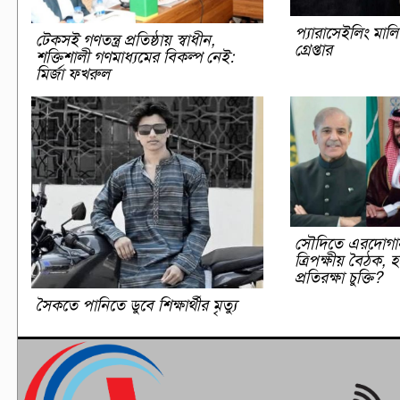
প্যারাসেইলিং মাল
টেকসই গণতন্ত্র প্রতিষ্ঠায় স্বাধীন,
গ্রেপ্তার
শক্তিশালী গণমাধ্যমের বিকল্প নেই:
মির্জা ফখরুল
সৌদিতে এরদোগা
ত্রিপক্ষীয় বৈঠক, হ
প্রতিরক্ষা চুক্তি?
সৈকতে পানিতে ডুবে শিক্ষার্থীর মৃত্যু