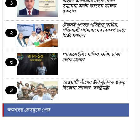
রাইটস একাডেমি থেকে বিরল
১
সম্মাননা অর্জন করলেন ফারুক
ইকবাল
টেকসই গণতন্ত্র প্রতিষ্ঠায় স্বাধীন,
শক্তিশালী গণমাধ্যমের বিকল্প নেই:
২
মির্জা ফখরুল
প্যারাসেইলিং মালিক ফরিদ ঢাকা
থেকে গ্রেপ্তার
৩
আওয়ামী লীগের উঁকিঝুঁকিকে গুরুত্ব
দিচ্ছেনা সরকার: স্বরাষ্ট্রমন্ত্রী
৪
আমাদের ফেসবুকে পেজ
সৈকতে পানিতে ডুবে শিক্ষার্থীর মৃত্যু
৫