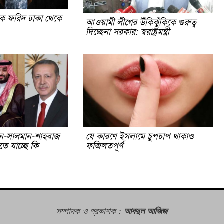
িক ফরিদ ঢাকা থেকে
আওয়ামী লীগের উঁকিঝুঁকিকে গুরুত্ব
দিচ্ছেনা সরকার: স্বরাষ্ট্রমন্ত্রী
ন-সালমান-শাহবাজ
যে কারণে ইসলামে চুপচাপ থাকাও
তে যাচ্ছে কি
ফজিলতপূর্ণ
সম্পাদক ও প্রকাশক
:
আবদুল আজিজ