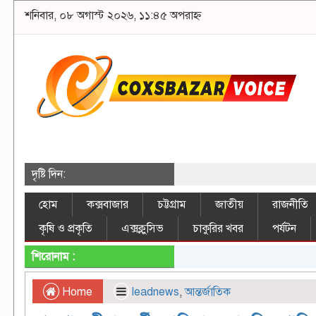
শনিবার, ০৮ অগাস্ট ২০২৬, ১১:৪৫ অপরাহ্ন
দৃষ্টি দিন:
হোম
কক্সবাজার
চট্টগ্রাম
জাতীয়
রাজনীতি
কৃষি ও প্রকৃতি
এক্সক্লুসিভ
চাকুরির খবর
পর্যটন
শিরোনাম :
Home
leadnews
,
আন্তর্জাতিক