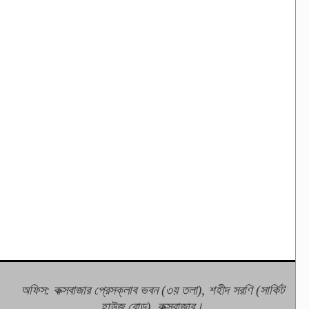
অফিস: কক্সবাজার প্রেসক্লাব ভবন (৩য় তলা), শহীদ সরণি (সার্কিট
হাউজ রোড), কক্সবাজার।