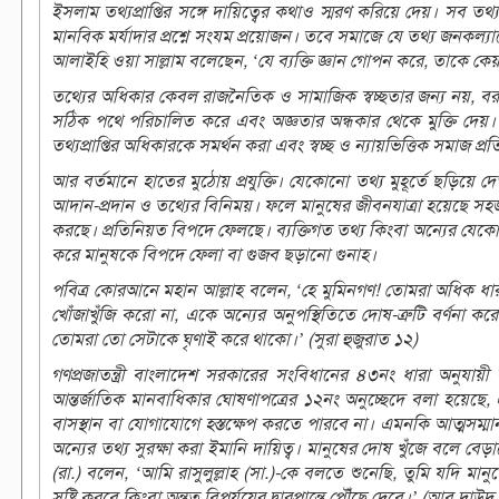
ইসলাম তথ্যপ্রাপ্তির সঙ্গে দায়িত্বের কথাও স্মরণ করিয়ে দেয়। সব তথ্য
মানবিক মর্যাদার প্রশ্নে সংযম প্রয়োজন। তবে সমাজে যে তথ্য জনকল্যাণ
আলাইহি ওয়া সাল্লাম বলেছেন, ‘যে ব্যক্তি জ্ঞান গোপন করে, তাকে ক
তথ্যের অধিকার কেবল রাজনৈতিক ও সামাজিক স্বচ্ছতার জন্য নয়, বরং
সঠিক পথে পরিচালিত করে এবং অজ্ঞতার অন্ধকার থেকে মুক্তি দেয়। 
তথ্যপ্রাপ্তির অধিকারকে সমর্থন করা এবং স্বচ্ছ ও ন্যায়ভিত্তিক সমাজ প্রতি
আর বর্তমানে হাতের মুঠোয় প্রযুক্তি। যেকোনো তথ্য মুহূর্তে ছড়িয়ে দেও
আদান-প্রদান ও তথ্যের বিনিময়। ফলে মানুষের জীবনযাত্রা হয়েছে সহজ 
করছে। প্রতিনিয়ত বিপদে ফেলছে। ব্যক্তিগত তথ্য কিংবা অন্যের যেকোনো
করে মানুষকে বিপদে ফেলা বা গুজব ছড়ানো গুনাহ।
পবিত্র কোরআনে মহান আল্লাহ বলেন, ‘হে মুমিনগণ! তোমরা অধিক ধার
খোঁজাখুঁজি করো না, একে অন্যের অনুপস্থিতিতে দোষ-ত্রুটি বর্ণ
তোমরা তো সেটাকে ঘৃণাই করে থাকো।’ (সুরা হুজুরাত ১২)
গণপ্রজাতন্ত্রী বাংলাদেশ সরকারের সংবিধানের ৪৩নং ধারা অনুযায়
আন্তর্জাতিক মানবাধিকার ঘোষণাপত্রের ১২নং অনুচ্ছেদে বলা হয়েছে,
বাসস্থান বা যোগাযোগে হস্তক্ষেপ করতে পারবে না। এমনকি আত্মসম্ম
অন্যের তথ্য সুরক্ষা করা ইমানি দায়িত্ব। মানুষের দোষ খুঁজে বলে বেড়া
(রা.) বলেন, ‘আমি রাসুলুল্লাহ (সা.)-কে বলতে শুনেছি, তুমি যদি ম
সৃষ্টি করবে কিংবা অন্তত বিপর্যয়ের দ্বারপ্রান্তে পৌঁছে দেবে।’ (আবু দা