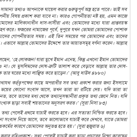
ামান্য তথ্যও আপনাকে ঘায়েল করার গুরুত্বপূর্ণ অস্ত্র হতে পারে। তাই সব
নীয় বিষয় প্রকাশ করা যাবে না। কারও গোপনীয়তা নষ্ট হয়, এমন কাজে
দের মালিকানাধীন দাস-দাসীরা এবং তোমাদের মধ্যে যারা প্রাপ্তবয়স্ক
রহণ করে। ফজরের নামাজের পূর্বে, দুপুরে যখন তোমরা তোমাদের পোশাক
তোমাদের গোপনীয়তার সময়। এই তিন সময়ের পর তোমাদের এবং তাদের
ভাবে আল্লাহ তোমাদের উদ্দেশে তার আয়াতসমূহ বর্ণনা করেন। আল্লাহ
বলেছেন, ‘হে লোকজন! যারা মুখে ইমান এনেছ, কিন্তু এখনো ইমান তোমাদের
ও না। যে মুসলিমদের দোষ-ত্রুটি তালাশ করে বেড়াবে আল্লাহ তার দোষ-
াকে তার ঘরের মধ্যে লাঞ্ছিত করে ছাড়েন।’ (আবু দাউদ ৪৮৮০)
ের যথাযথ কর্র্তৃপক্ষের কাছে অপরাধীর সব তথ্য প্রকাশ করার জন্য ইসলামে
ংবা ভয়ের কোনো সংবাদ আসে, তখন তারা তা রটিয়ে দেয়। যদি তারা তা
ত, তবে তাদের মধ্য থেকে তথ্যানুসন্ধানীরা প্রকৃত তথ্য জেনে নিত। যদি
সংখ্যক ছাড়া সবাই শয়তানের অনুসরণ করত।’ (সুরা নিসা ৮৩)
 তথ্য পেলেই প্রথমে যাচাই করতে হবে। এর সত্যতা নিশ্চিত করতে হবে।
নো সংবাদ নিয়ে আসে, তবে ভালোভাবে যাচাই করে দেখবে, যাতে তোমরা
র্মের কারণে তোমাদের অনুতপ্ত হতে হয়।’ (সুরা হুজুরাত ৬)
করার বহিঃপ্রকাশ। তথ্য পেলেই যাচাই করা ছাড়া প্রচারের নিন্দা করেছেন