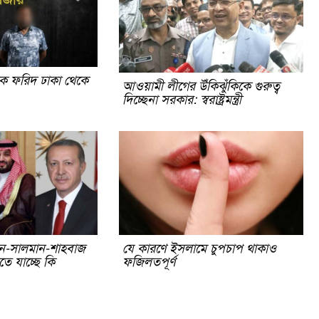
িক ফরিদ ঢাকা থেকে
আওয়ামী লীগের উঁকিঝুঁকিকে গুরুত্ব
দিচ্ছেনা সরকার: স্বরাষ্ট্রমন্ত্রী
ন-সালমান-শাহবাজ
যে কারণে ইসলামে চুপচাপ থাকাও
তে যাচ্ছে কি
ফজিলতপূর্ণ