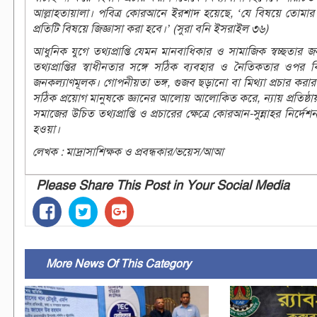
আল্লাহতায়ালা। পবিত্র কোরআনে ইরশাদ হয়েছে, ‘যে বিষয়ে তোমার 
প্রতিটি বিষয়ে জিজ্ঞাসা করা হবে।’ (সুরা বনি ইসরাইল ৩৬)
আধুনিক যুগে তথ্যপ্রাপ্তি যেমন মানবাধিকার ও সামাজিক স্বচ্ছতার
তথ্যপ্রাপ্তির স্বাধীনতার সঙ্গে সঠিক ব্যবহার ও নৈতিকতার ওপ
জনকল্যাণমূলক। গোপনীয়তা ভঙ্গ, গুজব ছড়ানো বা মিথ্যা প্রচার করার 
সঠিক প্রয়োগ মানুষকে জ্ঞানের আলোয় আলোকিত করে, ন্যায় প্রতিষ্ঠায় স
সমাজের উচিত তথ্যপ্রাপ্তি ও প্রচারের ক্ষেত্রে কোরআন-সুন্নাহর নির্দেশন
হওয়া।
লেখক : মাদ্রাসাশিক্ষক ও প্রবন্ধকার/ভয়েস/আআ
Please Share This Post in Your Social Media
More News Of This Category