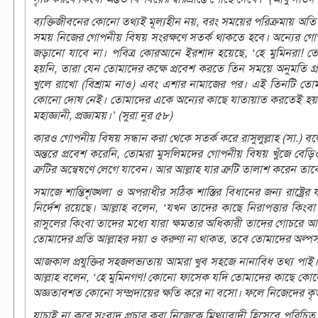
ব্যক্তিজীবনের কোনো তথ্যই মূল্যহীন নয়, বরং সময়ের পরিক্রমায় অতি স
সময় নিজের গোপনীয় বিষয় সংরক্ষণে সতর্ক থাকতে হবে। অন্যের গোপ
জড়ানো যাবে না। পবিত্র কোরআনে ইরশাদ হয়েছে, ‘হে মুমিনরা! তোমা
হয়নি, তারা যেন তোমাদের কক্ষে প্রবেশ করতে তিন সময়ে অনুমতি গ্
খুলে রাখো (বিশ্রাম নাও) এবং এশার নামাজের পর। এই তিনটি 
কোনো দোষ নেই। তোমাদের একে অন্যের কাছে যাতায়াত করতেই হয়। এ
মহাজ্ঞানী, প্রজ্ঞাময়।’ (সুরা নুর ৫৮)
কারও গোপনীয় বিষয় সন্ধান করা থেকে সতর্ক করে রাসুলুল্লাহ (সা.) 
অন্তরে প্রবেশ করেনি, তোমরা মুসলিমদের গোপনীয় বিষয় খুঁজে বেড়ি
ত্রুটির অন্বেষণে লেগে যাবেন। আর আল্লাহ যার ত্রুটি তালাশ করেন ত
সমাজে শান্তিশৃঙ্খলা ও অপরাধীর সঠিক শাস্তির বিধানের জন্য রাষ্ট্র
নির্দেশ রয়েছে। আল্লাহ বলেন, ‘যখন তাদের কাছে নিরাপত্তার কি
রাসুলের কিংবা তাদের মধ্যে যারা ক্ষমতার অধিকারী তাদের গোচরে আন
তোমাদের প্রতি আল্লাহর দয়া ও করুণা না থাকত, তবে তোমাদের অল্প
আজকাল প্রযুক্তির সহজলভ্যতায় আমরা খুব সহজে নানাবিধ তথ্য পাই।
আল্লাহ বলেন, ‘হে মুমিনগণ! কোনো ফাসেক যদি তোমাদের কাছে কো
অজ্ঞতাবশত কোনো সম্প্রদায়ের ক্ষতি করে না বসো। ফলে নিজেদের কৃতক
যাচাই না করে সংবাদ প্রচার করা নিজেকে মিথ্যাবাদী হিসেবে পরিচিত 