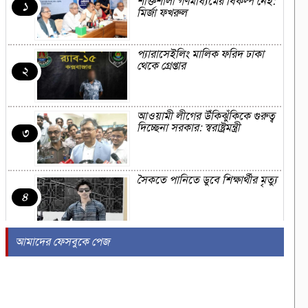
শক্তিশালী গণমাধ্যমের বিকল্প নেই:
১
মির্জা ফখরুল
প্যারাসেইলিং মালিক ফরিদ ঢাকা
থেকে গ্রেপ্তার
২
আওয়ামী লীগের উঁকিঝুঁকিকে গুরুত্ব
দিচ্ছেনা সরকার: স্বরাষ্ট্রমন্ত্রী
৩
সৈকতে পানিতে ডুবে শিক্ষার্থীর মৃত্যু
৪
আমাদের ফেসবুকে পেজ
সৌদিতে এরদোগান-সালমান-
শাহবাজ ত্রিপক্ষীয় বৈঠক, হতে যাচ্ছে
৫
কি প্রতিরক্ষা চুক্তি?