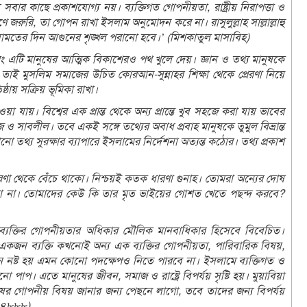
 সবার কাছে প্রকাশযোগ্য নয়। ব্যক্তিগত গোপনীয়তা, রাষ্ট্রীয় নিরাপত্তা ও
ে জরুরি, তা গোপন রাখা ইসলাম অনুমোদন করে না। রাসুলুল্লাহ সাল্লাল্লাহু
েয়ামতের দিন আগুনের শৃঙ্খল পরানো হবে।’ (মিশকাতুল মাসাবিহ)
 এটি মানুষের আত্মিক বিকাশেরও পথ খুলে দেয়। জ্ঞান ও তথ্য মানুষকে
তাই মুসলিম সমাজের উচিত কোরআন-সুন্নাহর শিক্ষা থেকে প্রেরণা নিয়ে
ষ্ঠায় সক্রিয় ভূমিকা রাখা।
য়া যায়। বিশ্বের এক প্রান্ত থেকে অন্য প্রান্তে খুব সহজে করা যায় ভাবের
ও সাবলীল। তবে একই সঙ্গে তথ্যের অবাধ প্রবাহ মানুষকে তুমুল বিভ্রান্ত
 তথ্য সুরক্ষার ব্যাপারে ইসলামের নির্দেশনা অত্যন্ত কঠোর। তথ্য প্রকাশ
ণা থেকে বেঁচে থাকো। নিশ্চয়ই কতক ধারণা গুনাহ। তোমরা অন্যের দোষ
না করো না। তোমাদের কেউ কি তার মৃত ভাইয়ের গোশত খেতে পছন্দ করবে?
ী ব্যক্তির গোপনীয়তার অধিকার মৌলিক মানবাধিকার হিসেবে বিবেচিত।
 একজন ব্যক্তি কখনোই অন্য এক ব্যক্তির গোপনীয়তা, পারিবারিক বিষয়,
ান নষ্ট হয় এমন কোনো পদক্ষেপও নিতে পারবে না। ইসলামে ব্যক্তিগত ও
নো পাপ। এতে মানুষের জীবন, সমাজ ও রাষ্ট্রে বিপর্যয় সৃষ্টি হয়। মুয়াবিয়া
ানুষের গোপনীয় বিষয় জানার জন্য পেছনে লাগো, তবে তাদের জন্য বিপর্যয়
উদ ৪৮৮৮)