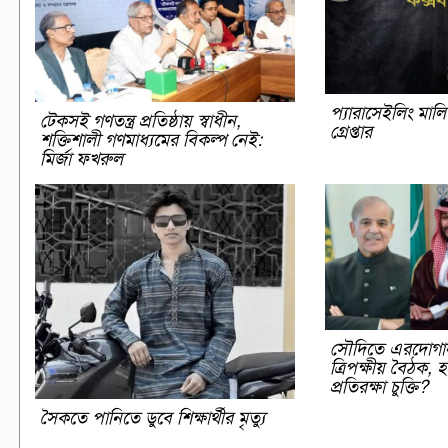
প্যারাসেইলিং মাল
টেকসই গণতন্ত্র প্রতিষ্ঠায় স্বাধীন,
গ্রেপ্তার
শক্তিশালী গণমাধ্যমের বিকল্প নেই:
মির্জা ফখরুল
সৌদিতে এরদোগা
ত্রিপক্ষীয় বৈঠক, হ
প্রতিরক্ষা চুক্তি?
সৈকতে পানিতে ডুবে শিক্ষার্থীর মৃত্যু