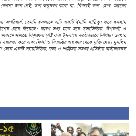
কোনো জ্ঞান নেই, তার অনুসরণ করো না। নিশ্চয়ই কান, চোখ, অন্তরের
 জন্য অপরিহার্য, তেমনি ইসলামে এটি একটি ইমানি দায়িত্ব। তবে ইসলাম
র বিশেষ জোর দিয়েছে। কারণ তথ্য হতে হবে সত্যভিত্তিক, উপকারী ও
মাধ্যমে সমাজে বিশৃঙ্খলা সৃষ্টি করা ইসলামে কঠোরভাবে নিষিদ্ধ। তথ্যের
হায়তা করে এবং মিথ্যা ও বিভ্রান্তির অন্ধকার থেকে মুক্তি দেয়। মুসলিম
া মেনে একটি ন্যায়ভিত্তিক, স্বচ্ছ ও শান্তিময় সমাজ প্রতিষ্ঠায় অঙ্গীকারবদ্ধ