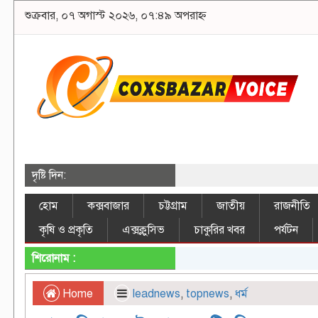
শুক্রবার, ০৭ অগাস্ট ২০২৬, ০৭:৪৯ অপরাহ্ন
দৃষ্টি দিন:
হোম
কক্সবাজার
চট্টগ্রাম
জাতীয়
রাজনীতি
কৃষি ও প্রকৃতি
এক্সক্লুসিভ
চাকুরির খবর
পর্যটন
শিরোনাম :
Home
leadnews
,
topnews
,
ধর্ম