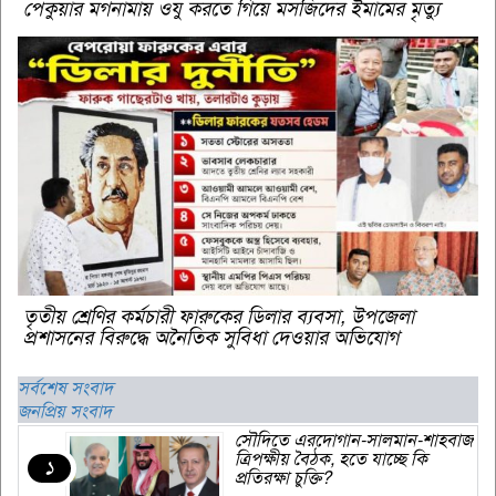
পেকুয়ার মগনামায় ওযু করতে গিয়ে মসজিদের ইমামের মৃত্যু
তৃতীয় শ্রেণির কর্মচারী ফারুকের ডিলার ব্যবসা, উপজেলা
প্রশাসনের বিরুদ্ধে অনৈতিক সুবিধা দেওয়ার অভিযোগ
সর্বশেষ সংবাদ
জনপ্রিয় সংবাদ
সৌদিতে এরদোগান-সালমান-শাহবাজ
ত্রিপক্ষীয় বৈঠক, হতে যাচ্ছে কি
১
প্রতিরক্ষা চুক্তি?