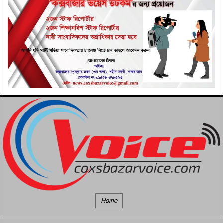
৬
বিরুদ্ধে অনৈতিক সুবিধা দেওয়ার
অভিযোগ
তনু হত্যা: সাবেক সেনাসদস্য
হাফিজুরের জামিন বাতিল,
৭
আত্মসমর্পণের নির্দেশ
মহেশখালীতে ভাসমান বিকল
এলএনজি টার্মিনাল আংশিক চালু
৮
‘বিপুল’ অস্ত্রভান্ডারের দাবি ট্রাম্পের,
তথ্য ফাঁসকারীদের হুঁশিয়ারি
৯
‘আমি আমার শারীরিক গঠন পছন্দ
করি’
১০
Home