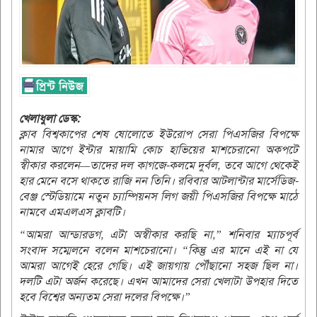
খেলাধুলা ডেস্ক:
ক্লাব বিশ্বকাপের শেষ ষোলোতে ইউরোপ সেরা পিএসজির বিপক্ষে
নামার আগে ইন্টার মায়ামি কোচ হাভিয়ের মাশচেরানো অকপটে
স্বীকার করলেন—তাদের দল কাগজে-কলমে দুর্বল, তবে আগে থেকেই
হার মেনে বসে থাকতে রাজি নন তিনি। রবিবার আটলান্টার মার্সেডিজ-
বেঞ্জ স্টেডিয়ামে নতুন চ্যাম্পিয়নস লিগ জয়ী পিএসজির বিপক্ষে মাঠে
নামবে এমএলএস ক্লাবটি।
“আমরা আন্ডারডগ, এটা অস্বীকার করছি না,” শনিবার ম্যাচপূর্ব
সংবাদ সম্মেলনে বলেন মাশচেরানো। “কিন্তু এর মানে এই না যে
আমরা আগেই হেরে গেছি। এই জায়গায় পৌঁছানো সহজ ছিল না।
দলটি এটা অর্জন করেছে। এখন আমাদের সেরা খেলাটা উপহার দিতে
হবে বিশ্বের অন্যতম সেরা দলের বিপক্ষে।”