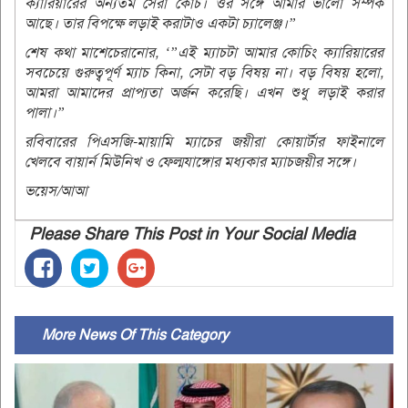
ক্যারিয়ারের অন্যতম সেরা কোচ। ওর সঙ্গে আমার ভালো সম্পর্ক
আছে। তার বিপক্ষে লড়াই করাটাও একটা চ্যালেঞ্জ।”
শেষ কথা মাশেচেরানোর, ‘”এই ম্যাচটা আমার কোচিং ক্যারিয়ারের
সবচেয়ে গুরুত্বপূর্ণ ম্যাচ কিনা, সেটা বড় বিষয় না। বড় বিষয় হলো,
আমরা আমাদের প্রাপ্যতা অর্জন করেছি। এখন শুধু লড়াই করার
পালা।”
রবিবারের পিএসজি-মায়ামি ম্যাচের জয়ীরা কোয়ার্টার ফাইনালে
খেলবে বায়ার্ন মিউনিখ ও ফ্ল্মেযাঙ্গোর মধ্যকার ম্যাচজয়ীর সঙ্গে।
ভয়েস/আআ
Please Share This Post in Your Social Media
More News Of This Category