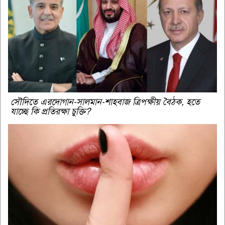
সৌদিতে এরদোগান-সালমান-শাহবাজ ত্রিপক্ষীয় বৈঠক, হতে
যাচ্ছে কি প্রতিরক্ষা চুক্তি?