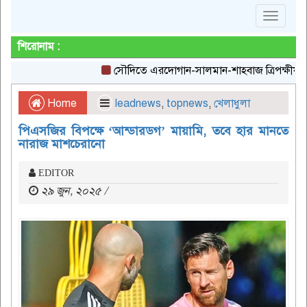
Toggle
navigat
শিরোনাম :
সৌদিতে এরদোগান-সালমান-শাহবাজ ত্রিপক্ষীয় বৈঠক, হতে য
Home
leadnews
,
topnews
,
খেলাধুলা
পিএসজির বিপক্ষে ‘আন্ডারডগ’ মায়ামি, তবে হার মানতে
নারাজ মাশচেরানো
EDITOR
২৯ জুন, ২০২৫ /