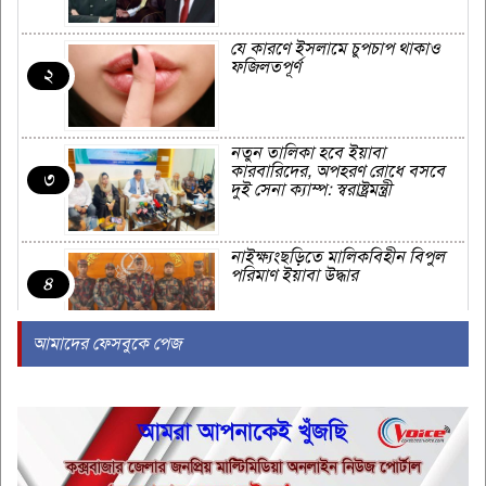
যে কারণে ইসলামে চুপচাপ থাকাও
ফজিলতপূর্ণ
২
নতুন তালিকা হবে ইয়াবা
কারবারিদের, অপহরণ রোধে বসবে
৩
দুই সেনা ক্যাম্প: স্বরাষ্ট্রমন্ত্রী
নাইক্ষ্যংছড়িতে মালিকবিহীন বিপুল
পরিমাণ ইয়াবা উদ্ধার
৪
আমাদের ফেসবুকে পেজ
পেকুয়ার মগনামায় ওযু করতে গিয়ে
মসজিদের ইমামের মৃত্যু
৫
তৃতীয় শ্রেণির কর্মচারী ফারুকের
ডিলার ব্যবসা, উপজেলা প্রশাসনের