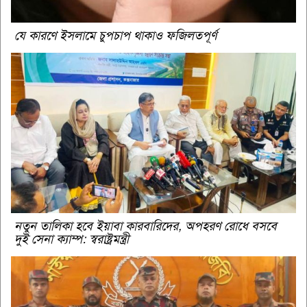
যে কারণে ইসলামে চুপচাপ থাকাও ফজিলতপূর্ণ
নতুন তালিকা হবে ইয়াবা কারবারিদের, অপহরণ রোধে বসবে
দুই সেনা ক্যাম্প: স্বরাষ্ট্রমন্ত্রী