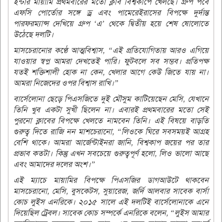
ইন্টার মায়ামি প্রথমবারের মতো ক্লাব বিশ্বকাপে খেলছে। গ্রুপ পর্বে
এফসি পোর্তোর সঙ্গে ড্র এবং পামেরেইরাসের বিপক্ষে দুর্দান্ত
পারফরম্যান্স দেখিয়ে গ্রুপ ‘এ’ থেকে দ্বিতীয় হয়ে শেষ ষোলোতে
উঠেছে দলটি।
মাসচেরানোর কণ্ঠে আত্মবিশ্বাস, “এই প্রতিযোগিতায় আরও এগিয়ে
যাওয়ার স্বপ্ন আমরা দেখতেই পারি। ফুটবলে সব সম্ভব। প্রতিপক্ষ
যতই শক্তিশালী হোক না কেন, খেলার আগে কেউ জিতে যায় না।
আমরা নিজেদের ওপর বিশ্বাস রাখি।”
বার্সেলোনা ছেড়ে পিএসজিতে দুই মৌসুম কাটিয়েছেন মেসি, যেখানে
তিনি খুব একটা সুখী ছিলেন না। এবারই প্রথমবারের মতো সেই
পুরনো ক্লাবের বিপক্ষে খেলতে নামবেন তিনি। এই বিষয়ে বাড়তি
গুরুত্ব দিতে রাজি নন মাশচেরানো, “লিওকে ঘিরে সবসময়ই আগ্রহ
বেশি থাকে। আমরা আর্জেন্টাইনরা জানি, বিশ্বকাপ জয়ের পর তার
প্রভাব কতটা। কিন্তু এখন সবচেয়ে গুরুত্বপূর্ণ হলো, লিও ভালো আছে
এবং আমাদের দলের অংশ।”
এই ম্যাচে মায়ামির বিপক্ষে পিএসজির ডাগআউটে থাকবেন
মাসচেরানো, মেসি, বুসকেটস, সুয়ারেজ, জর্দি আলবার সাবেক বার্সা
কোচ লুইস এনরিকে। ২০১৫ সালে এই দলটিই বার্সেলোনাকে এনে
দিয়েছিল ট্রেবল। সাবেক কোচ সম্পর্কে এনরিকে বলেন, “লুইস আমার