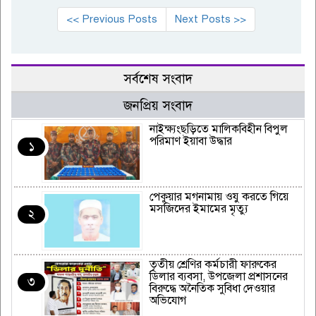
<< Previous Posts
Next Posts >>
সর্বশেষ সংবাদ
জনপ্রিয় সংবাদ
নাইক্ষ্যংছড়িতে মালিকবিহীন বিপুল
পরিমাণ ইয়াবা উদ্ধার
১
পেকুয়ার মগনামায় ওযু করতে গিয়ে
মসজিদের ইমামের মৃত্যু
২
তৃতীয় শ্রেণির কর্মচারী ফারুকের
ডিলার ব্যবসা, উপজেলা প্রশাসনের
৩
বিরুদ্ধে অনৈতিক সুবিধা দেওয়ার
অভিযোগ