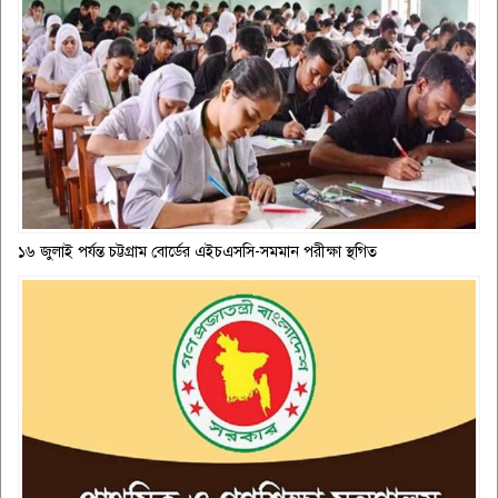
১৬ জুলাই পর্যন্ত চট্টগ্রাম বোর্ডের এইচএসসি-সমমান পরীক্ষা স্থগিত