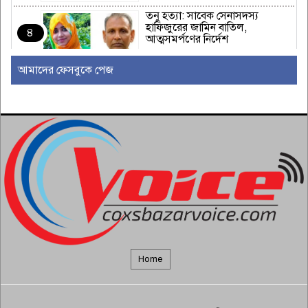
তনু হত্যা: সাবেক সেনাসদস্য
হাফিজুরের জামিন বাতিল,
৪
আত্মসমর্পণের নির্দেশ
আমাদের ফেসবুকে পেজ
মহেশখালীতে ভাসমান বিকল
এলএনজি টার্মিনাল আংশিক চালু
৫
‘বিপুল’ অস্ত্রভান্ডারের দাবি ট্রাম্পের,
তথ্য ফাঁসকারীদের হুঁশিয়ারি
৬
‘আমি আমার শারীরিক গঠন পছন্দ
করি’
৭
Home
বাংলাদেশকে পরনির্ভরশীল ‘ক্লায়েন্ট
রাষ্ট্র’ হিসেবে দেখতে চায় না সরকার:
৮
পররাষ্ট্রমন্ত্রী